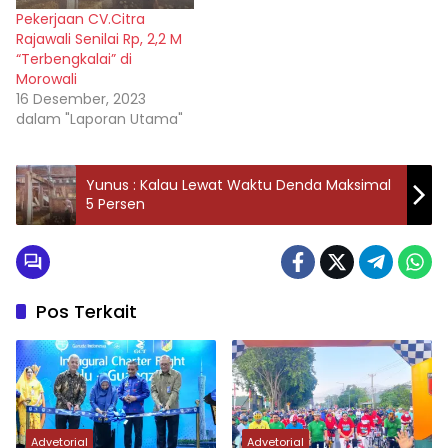
Pekerjaan CV.Citra
Rajawali Senilai Rp, 2,2 M
“Terbengkalai” di
Morowali
16 Desember, 2023
dalam "Laporan Utama"
Yunus : Kalau Lewat Waktu Denda Maksimal
5 Persen
Pos Terkait
Advetorial
Advetorial