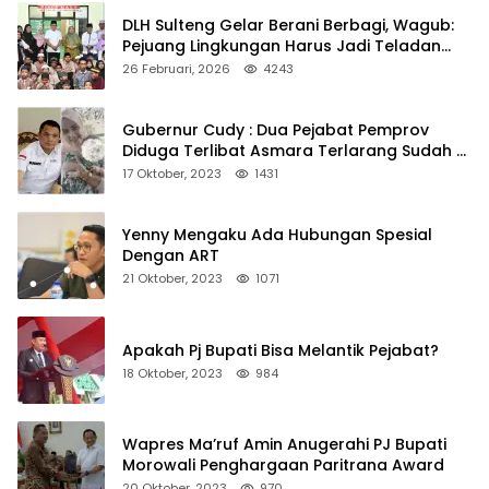
DLH Sulteng Gelar Berani Berbagi, Wagub:
Pejuang Lingkungan Harus Jadi Teladan
Kepedulian
26 Februari, 2026
4243
Gubernur Cudy : Dua Pejabat Pemprov
Diduga Terlibat Asmara Terlarang Sudah di
Non Job
17 Oktober, 2023
1431
Yenny Mengaku Ada Hubungan Spesial
Dengan ART
21 Oktober, 2023
1071
Apakah Pj Bupati Bisa Melantik Pejabat?
18 Oktober, 2023
984
Wapres Ma’ruf Amin Anugerahi PJ Bupati
Morowali Penghargaan Paritrana Award
20 Oktober, 2023
970