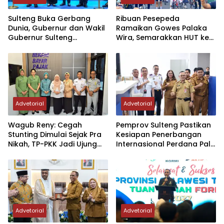
Sulteng Buka Gerbang
Ribuan Pesepeda
Dunia, Gubernur dan Wakil
Ramaikan Gowes Palaka
Gubernur Sulteng
Wira, Semarakkan HUT ke-1
Resmikan Penerbangan
Kodam XXIII/PW
Perdana Internasional
Palu-Guangzhou
Advetorial
Advetorial
Wagub Reny: Cegah
Pemprov Sulteng Pastikan
Stunting Dimulai Sejak Pra
Kesiapan Penerbangan
Nikah, TP-PKK Jadi Ujung
Internasional Perdana Palu
Tombak di Masyarakat
– Guangzhou
Advetorial
Advetorial