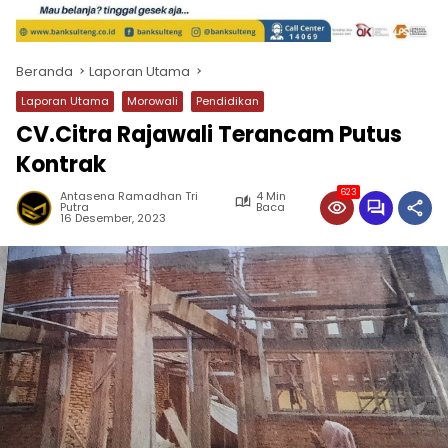
Beranda
Laporan Utama
Laporan Utama
Morowali
Pendidikan
CV.Citra Rajawali Terancam Putus
Kontrak
623
Antasena Ramadhan Tri
4 Min
Putra
Baca
16 Desember, 2023