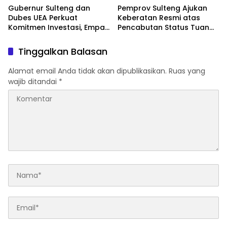
Gubernur Sulteng dan
Pemprov Sulteng Ajukan
Dubes UEA Perkuat
Keberatan Resmi atas
Komitmen Investasi, Empat
Pencabutan Status Tuan
Sektor Jadi Prioritas
Rumah FORNAS IX Tahun
2027
Tinggalkan Balasan
Alamat email Anda tidak akan dipublikasikan.
Ruas yang
wajib ditandai
*