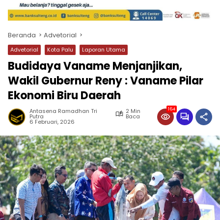
Beranda
Advetorial
Advetorial
Kota Palu
Laporan Utama
Budidaya Vaname Menjanjikan,
Wakil Gubernur Reny : Vaname Pilar
Ekonomi Biru Daerah
164
Antasena Ramadhan Tri
2 Min
Putra
Baca
6 Februari, 2026