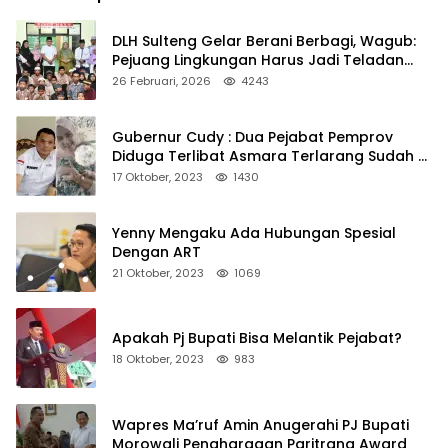
DLH Sulteng Gelar Berani Berbagi, Wagub:
Pejuang Lingkungan Harus Jadi Teladan
Kepedulian
26 Februari, 2026
4243
Gubernur Cudy : Dua Pejabat Pemprov
Diduga Terlibat Asmara Terlarang Sudah di
Non Job
17 Oktober, 2023
1430
Yenny Mengaku Ada Hubungan Spesial
Dengan ART
21 Oktober, 2023
1069
Apakah Pj Bupati Bisa Melantik Pejabat?
18 Oktober, 2023
983
Wapres Ma’ruf Amin Anugerahi PJ Bupati
Morowali Penghargaan Paritrana Award