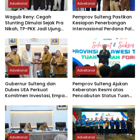
Advetorial
Advetorial
Wagub Reny: Cegah
Pemprov Sulteng Pastikan
Stunting Dimulai Sejak Pra
Kesiapan Penerbangan
Nikah, TP-PKK Jadi Ujung
Internasional Perdana Palu
Tombak di Masyarakat
– Guangzhou
Advetorial
Advetorial
Gubernur Sulteng dan
Pemprov Sulteng Ajukan
Dubes UEA Perkuat
Keberatan Resmi atas
Komitmen Investasi, Empat
Pencabutan Status Tuan
Sektor Jadi Prioritas
Rumah FORNAS IX Tahun
2027
Advetorial
Advetorial