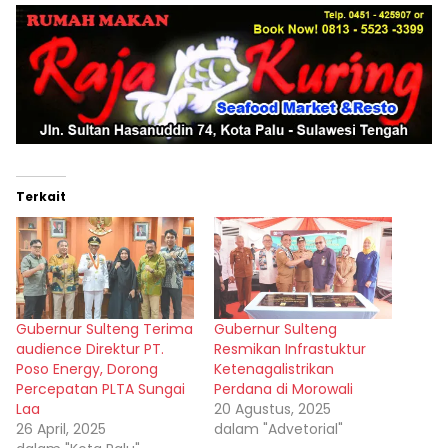
Terkait
Gubernur Sulteng Terima
Gubernur Sulteng
audience Direktur PT.
Resmikan Infrastuktur
Poso Energy, Dorong
Ketenagalistrikan
Percepatan PLTA Sungai
Perdana di Morowali
Laa
20 Agustus, 2025
26 April, 2025
dalam "Advetorial"