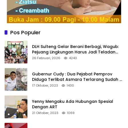
Pos Populer
DLH Sulteng Gelar Berani Berbagi, Wagub:
Pejuang Lingkungan Harus Jadi Teladan
Kepedulian
26 Februari, 2026
4243
Gubernur Cudy : Dua Pejabat Pemprov
Diduga Terlibat Asmara Terlarang Sudah di
Non Job
17 Oktober, 2023
1430
Yenny Mengaku Ada Hubungan Spesial
Dengan ART
21 Oktober, 2023
1069