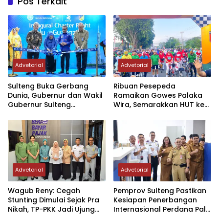
Pos Terkait
Advetorial
Advetorial
Sulteng Buka Gerbang
Ribuan Pesepeda
Dunia, Gubernur dan Wakil
Ramaikan Gowes Palaka
Gubernur Sulteng
Wira, Semarakkan HUT ke-1
Resmikan Penerbangan
Kodam XXIII/PW
Perdana Internasional
Palu-Guangzhou
Advetorial
Advetorial
Wagub Reny: Cegah
Pemprov Sulteng Pastikan
Stunting Dimulai Sejak Pra
Kesiapan Penerbangan
Nikah, TP-PKK Jadi Ujung
Internasional Perdana Palu
Tombak di Masyarakat
– Guangzhou