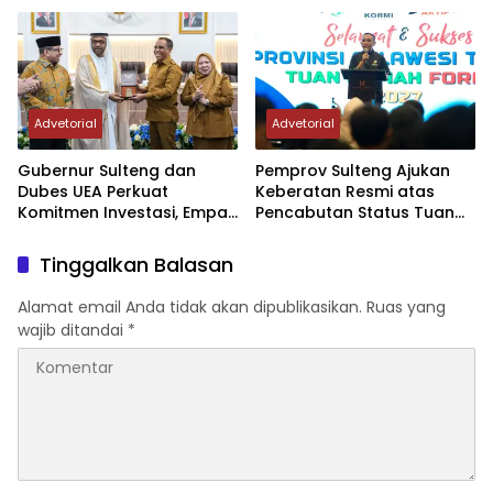
Advetorial
Advetorial
Gubernur Sulteng dan
Pemprov Sulteng Ajukan
Dubes UEA Perkuat
Keberatan Resmi atas
Komitmen Investasi, Empat
Pencabutan Status Tuan
Sektor Jadi Prioritas
Rumah FORNAS IX Tahun
2027
Tinggalkan Balasan
Alamat email Anda tidak akan dipublikasikan.
Ruas yang
wajib ditandai
*