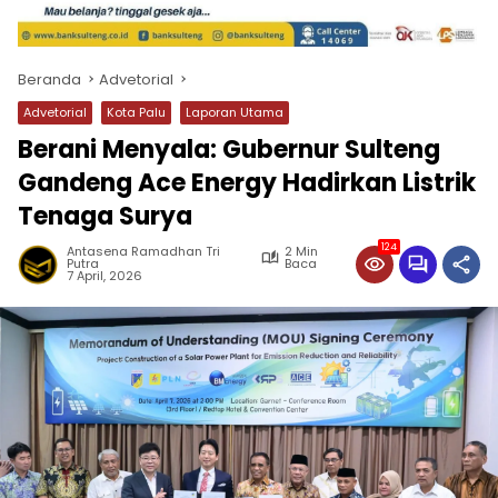
Beranda
Advetorial
Advetorial
Kota Palu
Laporan Utama
Berani Menyala: Gubernur Sulteng
Gandeng Ace Energy Hadirkan Listrik
Tenaga Surya
124
Antasena Ramadhan Tri
2 Min
Putra
Baca
7 April, 2026