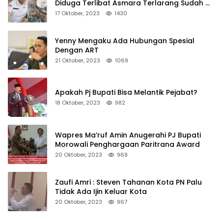
Diduga Terlibat Asmara Terlarang Sudah di
Non Job
17 Oktober, 2023
1430
Yenny Mengaku Ada Hubungan Spesial
Dengan ART
21 Oktober, 2023
1069
Apakah Pj Bupati Bisa Melantik Pejabat?
18 Oktober, 2023
982
Wapres Ma’ruf Amin Anugerahi PJ Bupati
Morowali Penghargaan Paritrana Award
20 Oktober, 2023
969
Zaufi Amri : Steven Tahanan Kota PN Palu
Tidak Ada Ijin Keluar Kota
20 Oktober, 2023
967