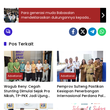
Para generasi muda Babasalan
mendeklarasikan dukungannya kepada
Anwar – Reni
Pos Terkait
Advetorial
Advetorial
Wagub Reny: Cegah
Pemprov Sulteng Pastikan
Stunting Dimulai Sejak Pra
Kesiapan Penerbangan
Nikah, TP-PKK Jadi Ujung
Internasional Perdana Palu
Tombak di Masyarakat
– Guangzhou