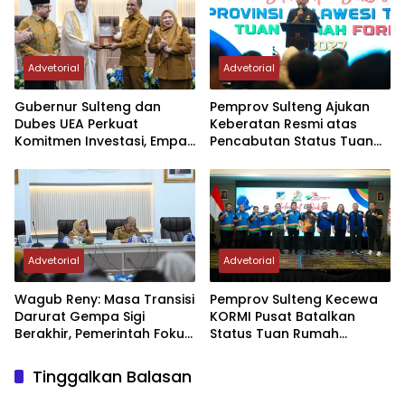
Advetorial
Advetorial
Gubernur Sulteng dan
Pemprov Sulteng Ajukan
Dubes UEA Perkuat
Keberatan Resmi atas
Komitmen Investasi, Empat
Pencabutan Status Tuan
Sektor Jadi Prioritas
Rumah FORNAS IX Tahun
2027
Advetorial
Advetorial
Wagub Reny: Masa Transisi
Pemprov Sulteng Kecewa
Darurat Gempa Sigi
KORMI Pusat Batalkan
Berakhir, Pemerintah Fokus
Status Tuan Rumah
Percepatan Pemulihan
FORNAS 2027, Gubernur:
Keputusan Sepihak dan
Tinggalkan Balasan
Tanpa Koordinasi