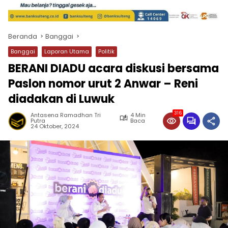
Beranda
Banggai
Banggai
Laporan Utama
Politik
BERANI DIADU acara diskusi bersama
Paslon nomor urut 2 Anwar – Reni
diadakan di Luwuk
316
Antasena Ramadhan Tri
4 Min
Putra
Baca
24 Oktober, 2024