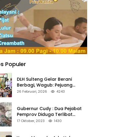
s Populer
DLH Sulteng Gelar Berani
Berbagi, Wagub: Pejuang
Lingkungan Harus Jadi Teladan
26 Februari, 2026
4243
Kepedulian
Gubernur Cudy : Dua Pejabat
Pemprov Diduga Terlibat
Asmara Terlarang Sudah di
17 Oktober, 2023
1430
Non Job