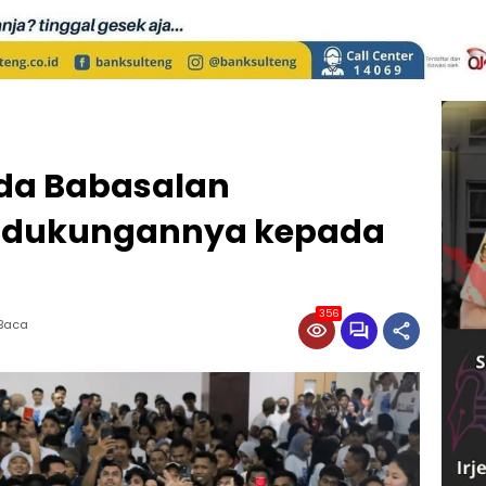
da Babasalan
 dukungannya kepada
356
 Baca