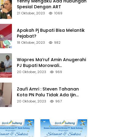
Yenny Mengaku Ada Hubungan
Spesial Dengan ART
21 Oktober, 2023
1069
Apakah Pj Bupati Bisa Melantik
Pejabat?
18 Oktober, 2023
982
Wapres Ma’ruf Amin Anugerahi
PJ Bupati Morowali
Penghargaan Paritrana Award
20 Oktober, 2023
969
Zaufi Amri : Steven Tahanan
Kota PN Palu Tidak Ada Ijin
Keluar Kota
20 Oktober, 2023
967