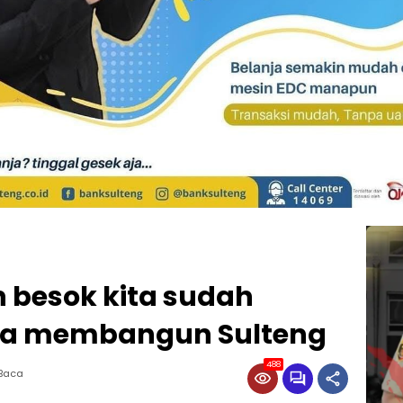
n besok kita sudah
rja membangun Sulteng
488
 Baca