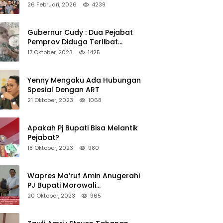
Lingkungan Harus Jadi Teladan
26 Februari, 2026
4239
Kepedulian
Gubernur Cudy : Dua Pejabat
Pemprov Diduga Terlibat
Asmara Terlarang Sudah di
17 Oktober, 2023
1425
Non Job
Yenny Mengaku Ada Hubungan
Spesial Dengan ART
21 Oktober, 2023
1068
Apakah Pj Bupati Bisa Melantik
Pejabat?
18 Oktober, 2023
980
Wapres Ma’ruf Amin Anugerahi
PJ Bupati Morowali
Penghargaan Paritrana Award
20 Oktober, 2023
965