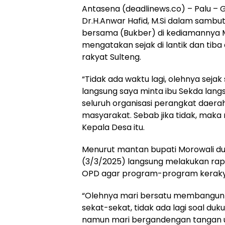
Antasena (deadlinews.co) – Palu – 
Dr.H.Anwar Hafid, M.Si dalam samb
bersama (Bukber) di kediamannya M
mengatakan sejak di lantik dan tiba d
rakyat Sulteng.
“Tidak ada waktu lagi, olehnya sejak 
langsung saya minta ibu Sekda lang
seluruh organisasi perangkat daer
masyarakat. Sebab jika tidak, maka
Kepala Desa itu.
Menurut mantan bupati Morowali dua
(3/3/2025) langsung melakukan rap
OPD agar program-program kerakya
“Olehnya mari bersatu membangun S
sekat-sekat, tidak ada lagi soal du
namun mari bergandengan tangan u