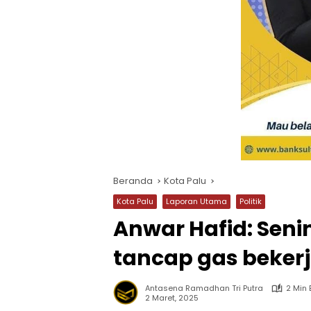
Beranda
Kota Palu
Kota Palu
Laporan Utama
Politik
Anwar Hafid: Seni
tancap gas beke
Antasena Ramadhan Tri Putra
2 Min
2 Maret, 2025