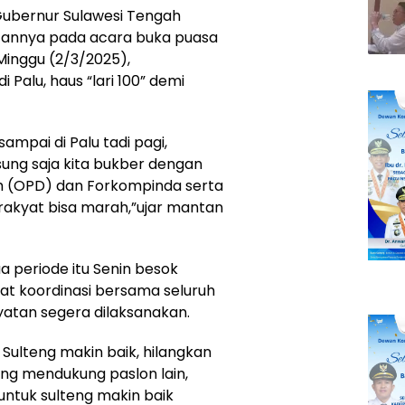
Gubernur Sulawesi Tengah
utannya pada acara buka puasa
inggu (2/3/2025),
i Palu, haus “lari 100” demi
sampai di Palu tadi pagi,
sung saja kita bukber dengan
ah (OPD) dan Forkompinda serta
 rakyat bisa marah,”ujar mantan
 periode itu Senin besok
at koordinasi bersama seluruh
tan segera dilaksanakan.
ulteng makin baik, hilangkan
kung mendukung paslon lain,
ntuk sulteng makin baik