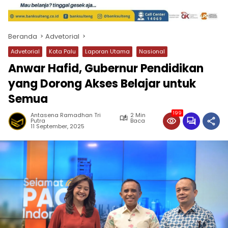
Beranda
Advetorial
Advetorial
Kota Palu
Laporan Utama
Nasional
Anwar Hafid, Gubernur Pendidikan
yang Dorong Akses Belajar untuk
Semua
199
Antasena Ramadhan Tri
2 Min
Putra
Baca
11 September, 2025