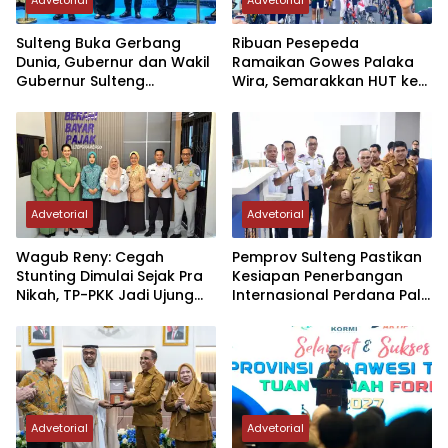
Advetorial
Advetorial
Sulteng Buka Gerbang
Ribuan Pesepeda
Dunia, Gubernur dan Wakil
Ramaikan Gowes Palaka
Gubernur Sulteng
Wira, Semarakkan HUT ke-1
Resmikan Penerbangan
Kodam XXIII/PW
Perdana Internasional
Palu-Guangzhou
Advetorial
Advetorial
Wagub Reny: Cegah
Pemprov Sulteng Pastikan
Stunting Dimulai Sejak Pra
Kesiapan Penerbangan
Nikah, TP-PKK Jadi Ujung
Internasional Perdana Palu
Tombak di Masyarakat
– Guangzhou
Advetorial
Advetorial