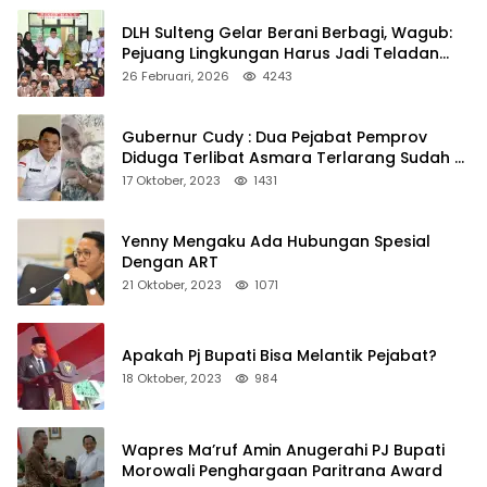
DLH Sulteng Gelar Berani Berbagi, Wagub:
Pejuang Lingkungan Harus Jadi Teladan
Kepedulian
26 Februari, 2026
4243
Gubernur Cudy : Dua Pejabat Pemprov
Diduga Terlibat Asmara Terlarang Sudah di
Non Job
17 Oktober, 2023
1431
Yenny Mengaku Ada Hubungan Spesial
Dengan ART
21 Oktober, 2023
1071
Apakah Pj Bupati Bisa Melantik Pejabat?
18 Oktober, 2023
984
Wapres Ma’ruf Amin Anugerahi PJ Bupati
Morowali Penghargaan Paritrana Award