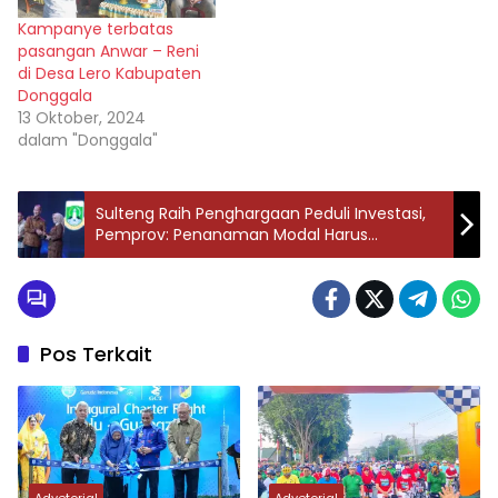
Kampanye terbatas
pasangan Anwar – Reni
di Desa Lero Kabupaten
Donggala
13 Oktober, 2024
dalam "Donggala"
Sulteng Raih Penghargaan Peduli Investasi,
Pemprov: Penanaman Modal Harus
Berdampak Kepada Rakyat
Pos Terkait