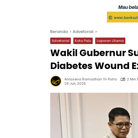
Beranda
Advetorial
Advetorial
Kota Palu
Laporan Utama
Wakil Gubernur S
Diabetes Wound E
Antasena Ramadhan Tri Putra
2 Min
29 Juli, 2025