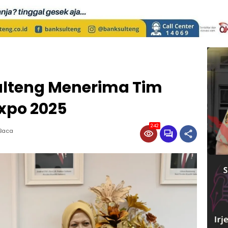
ulteng Menerima Tim
xpo 2025
242
 Baca