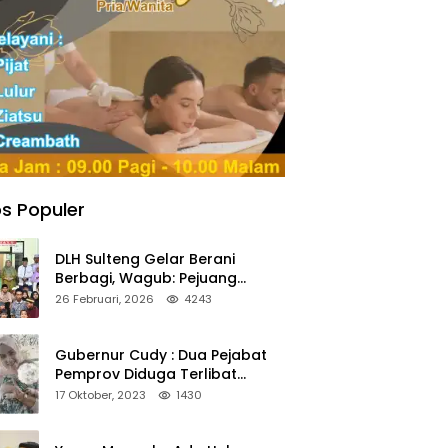
s Populer
DLH Sulteng Gelar Berani
Berbagi, Wagub: Pejuang
Lingkungan Harus Jadi Teladan
26 Februari, 2026
4243
Kepedulian
Gubernur Cudy : Dua Pejabat
Pemprov Diduga Terlibat
Asmara Terlarang Sudah di
17 Oktober, 2023
1430
Non Job