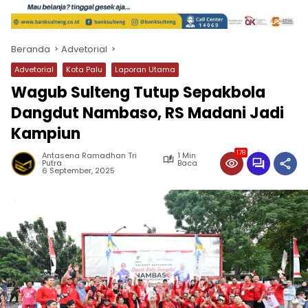
Beranda
Advetorial
Advetorial
Kota Palu
Laporan Utama
Wagub Sulteng Tutup Sepakbola
Dangdut Nambaso, RS Madani Jadi
Kampiun
178
Antasena Ramadhan Tri
1 Min
Putra
Baca
6 September, 2025