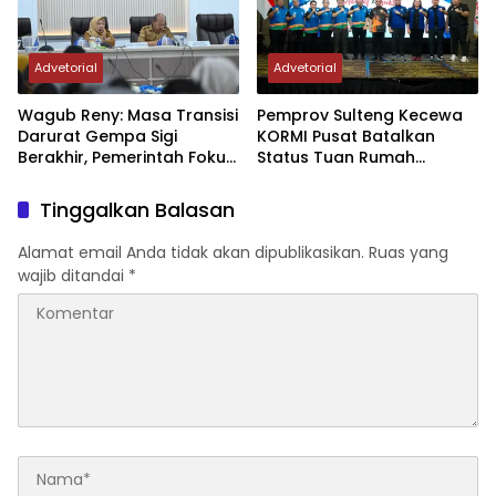
Advetorial
Advetorial
Wagub Reny: Masa Transisi
Pemprov Sulteng Kecewa
Darurat Gempa Sigi
KORMI Pusat Batalkan
Berakhir, Pemerintah Fokus
Status Tuan Rumah
Percepatan Pemulihan
FORNAS 2027, Gubernur:
Keputusan Sepihak dan
Tinggalkan Balasan
Tanpa Koordinasi
Alamat email Anda tidak akan dipublikasikan.
Ruas yang
wajib ditandai
*