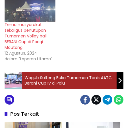
Temu masyarakat
sekaligus penutupan
Turnamen Volley ball
BERANI Cup di Parigi
Moutong
12 Agustus, 2024
dalam "Laporan Utama"
Wagub Sulteng Buka Turnamen Tenis AATC
Berani Cup IV di Palu
Pos Terkait