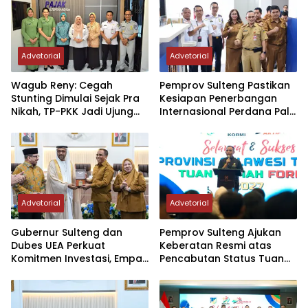
Advetorial
Advetorial
Wagub Reny: Cegah
Pemprov Sulteng Pastikan
Stunting Dimulai Sejak Pra
Kesiapan Penerbangan
Nikah, TP-PKK Jadi Ujung
Internasional Perdana Palu
Tombak di Masyarakat
– Guangzhou
Advetorial
Advetorial
Gubernur Sulteng dan
Pemprov Sulteng Ajukan
Dubes UEA Perkuat
Keberatan Resmi atas
Komitmen Investasi, Empat
Pencabutan Status Tuan
Sektor Jadi Prioritas
Rumah FORNAS IX Tahun
2027