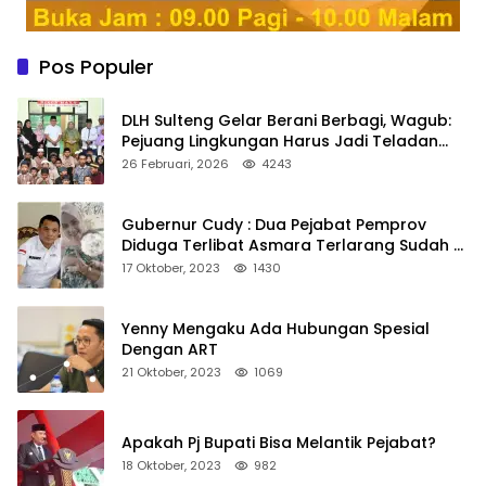
Pos Populer
DLH Sulteng Gelar Berani Berbagi, Wagub:
Pejuang Lingkungan Harus Jadi Teladan
Kepedulian
26 Februari, 2026
4243
Gubernur Cudy : Dua Pejabat Pemprov
Diduga Terlibat Asmara Terlarang Sudah di
Non Job
17 Oktober, 2023
1430
Yenny Mengaku Ada Hubungan Spesial
Dengan ART
21 Oktober, 2023
1069
Apakah Pj Bupati Bisa Melantik Pejabat?
18 Oktober, 2023
982