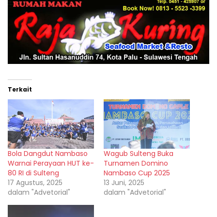
Terkait
Bola Dangdut Nambaso
Wagub Sulteng Buka
Warnai Perayaan HUT ke-
Turnamen Domino
80 RI di Sulteng
Nambaso Cup 2025
17 Agustus, 2025
13 Juni, 2025
dalam "Advetorial"
dalam "Advetorial"