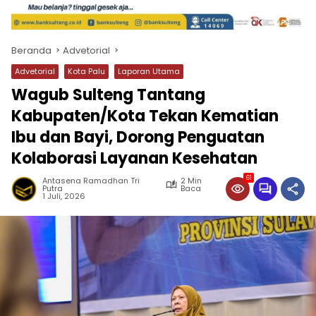
Beranda
Advetorial
Advetorial
Kota Palu
Laporan Utama
Wagub Sulteng Tantang
Kabupaten/Kota Tekan Kematian
Ibu dan Bayi, Dorong Penguatan
Kolaborasi Layanan Kesehatan
61
Antasena Ramadhan Tri
2 Min
Putra
Baca
1 Juli, 2026