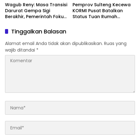
Wagub Reny: Masa Transisi
Pemprov Sulteng Kecewa
Darurat Gempa Sigi
KORMI Pusat Batalkan
Berakhir, Pemerintah Fokus
Status Tuan Rumah
Percepatan Pemulihan
FORNAS 2027, Gubernur:
Keputusan Sepihak dan
Tinggalkan Balasan
Tanpa Koordinasi
Alamat email Anda tidak akan dipublikasikan.
Ruas yang
wajib ditandai
*