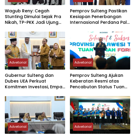
Wagub Reny: Cegah
Pemprov Sulteng Pastikan
Stunting Dimulai Sejak Pra
Kesiapan Penerbangan
Nikah, TP-PKK Jadi Ujung
Internasional Perdana Palu
Tombak di Masyarakat
– Guangzhou
Advetorial
Advetorial
Gubernur Sulteng dan
Pemprov Sulteng Ajukan
Dubes UEA Perkuat
Keberatan Resmi atas
Komitmen Investasi, Empat
Pencabutan Status Tuan
Sektor Jadi Prioritas
Rumah FORNAS IX Tahun
2027
Advetorial
Advetorial