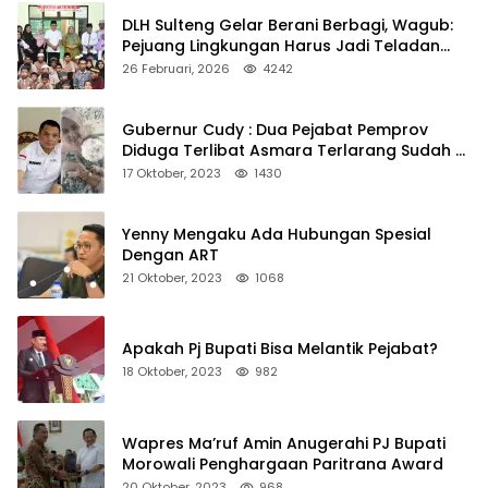
DLH Sulteng Gelar Berani Berbagi, Wagub:
Pejuang Lingkungan Harus Jadi Teladan
Kepedulian
26 Februari, 2026
4242
Gubernur Cudy : Dua Pejabat Pemprov
Diduga Terlibat Asmara Terlarang Sudah di
Non Job
17 Oktober, 2023
1430
Yenny Mengaku Ada Hubungan Spesial
Dengan ART
21 Oktober, 2023
1068
Apakah Pj Bupati Bisa Melantik Pejabat?
18 Oktober, 2023
982
Wapres Ma’ruf Amin Anugerahi PJ Bupati
Morowali Penghargaan Paritrana Award
20 Oktober, 2023
968