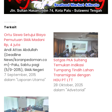
Terkait
Ortu Siswa Setujui Biaya
Pemutuan SMA Madani
Rp, 4 juta
Andi Attas Abdullah
(Deadline
News/koranpedoman.co
Satgas PKA Sulteng
m)-Palu, Sabtu pagi
Temukan Indikasi
(5/9-2015), SMA Negeri
Tumpang Tindih Lahan
model terpadu Madani
7 September, 2015
Transmigrasi dengan
Palu bersama komite
dalam "Laporan Utama"
HGU PT LTT
dan orang tua (Ortu)
28 Oktober, 2025
Siswa rapat bersama
dalam "Advetorial"
untuk mendiskusikan
serta menetapkan
berapa selayaknya biaya
pemutuan dan anggaran