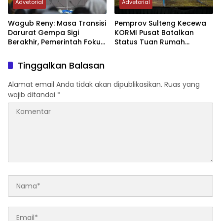
Advetorial
Advetorial
Wagub Reny: Masa Transisi
Pemprov Sulteng Kecewa
Darurat Gempa Sigi
KORMI Pusat Batalkan
Berakhir, Pemerintah Fokus
Status Tuan Rumah
Percepatan Pemulihan
FORNAS 2027, Gubernur:
Keputusan Sepihak dan
Tinggalkan Balasan
Tanpa Koordinasi
Alamat email Anda tidak akan dipublikasikan.
Ruas yang
wajib ditandai
*