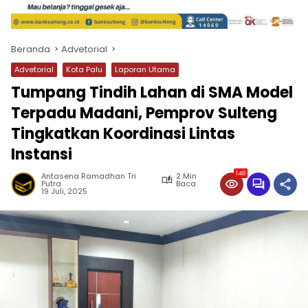
Beranda
Advetorial
Advetorial
Kota Palu
Laporan Utama
Tumpang Tindih Lahan di SMA Model
Terpadu Madani, Pemprov Sulteng
Tingkatkan Koordinasi Lintas
Instansi
148
Antasena Ramadhan Tri
2 Min
Putra
Baca
19 Juli, 2025