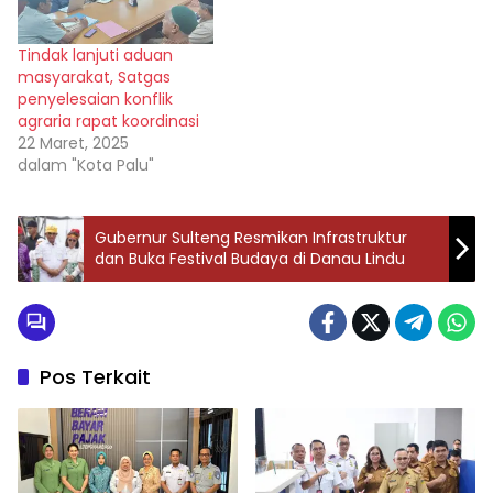
bulanan (Komite) yang
harus dibayarkan setiap
Tindak lanjuti aduan
bulan bagi siswa siswi
masyarakat, Satgas
kelas X? Rapat itu
penyelesaian konflik
berlangsung alot, sebab…
agraria rapat koordinasi
22 Maret, 2025
dalam "Kota Palu"
Gubernur Sulteng Resmikan Infrastruktur
dan Buka Festival Budaya di Danau Lindu
Pos Terkait