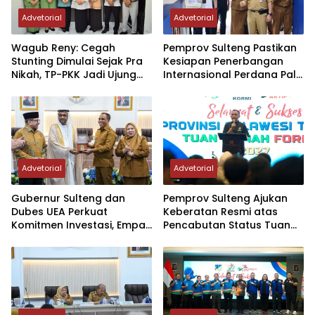
Advetorial
Advetorial
Wagub Reny: Cegah
Pemprov Sulteng Pastikan
Stunting Dimulai Sejak Pra
Kesiapan Penerbangan
Nikah, TP-PKK Jadi Ujung
Internasional Perdana Palu
Tombak di Masyarakat
– Guangzhou
Advetorial
Advetorial
Gubernur Sulteng dan
Pemprov Sulteng Ajukan
Dubes UEA Perkuat
Keberatan Resmi atas
Komitmen Investasi, Empat
Pencabutan Status Tuan
Sektor Jadi Prioritas
Rumah FORNAS IX Tahun
2027