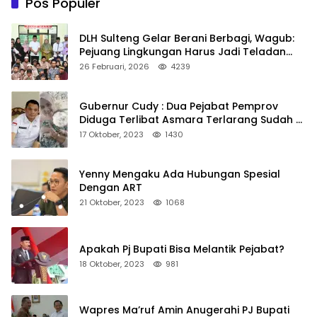
Pos Populer
DLH Sulteng Gelar Berani Berbagi, Wagub:
Pejuang Lingkungan Harus Jadi Teladan
Kepedulian
26 Februari, 2026
4239
Gubernur Cudy : Dua Pejabat Pemprov
Diduga Terlibat Asmara Terlarang Sudah di
Non Job
17 Oktober, 2023
1430
Yenny Mengaku Ada Hubungan Spesial
Dengan ART
21 Oktober, 2023
1068
Apakah Pj Bupati Bisa Melantik Pejabat?
18 Oktober, 2023
981
Wapres Ma’ruf Amin Anugerahi PJ Bupati