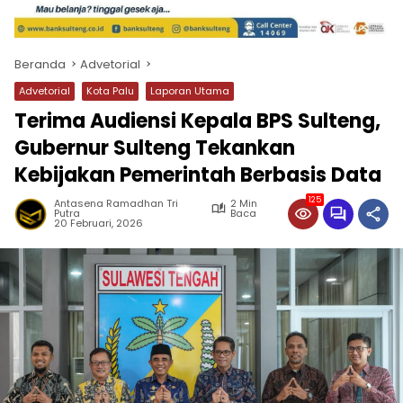
Beranda
Advetorial
Advetorial
Kota Palu
Laporan Utama
Terima Audiensi Kepala BPS Sulteng,
Gubernur Sulteng Tekankan
Kebijakan Pemerintah Berbasis Data
125
Antasena Ramadhan Tri
2 Min
Putra
Baca
20 Februari, 2026