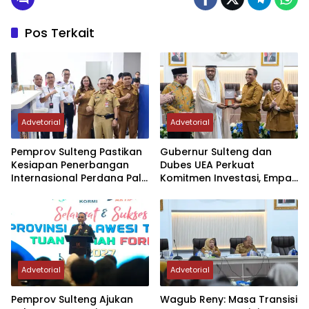
Pos Terkait
Advetorial
Advetorial
Pemprov Sulteng Pastikan
Gubernur Sulteng dan
Kesiapan Penerbangan
Dubes UEA Perkuat
Internasional Perdana Palu
Komitmen Investasi, Empat
– Guangzhou
Sektor Jadi Prioritas
Advetorial
Advetorial
Pemprov Sulteng Ajukan
Wagub Reny: Masa Transisi