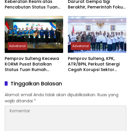
Keberatan Resmi atas
Darurat Gempa Sigi
Pencabutan Status Tuan
Berakhir, Pemerintah Fokus
Rumah FORNAS IX Tahun
Percepatan Pemulihan
2027
Advetorial
Advetorial
Pemprov Sulteng Kecewa
Pemprov Sulteng, KPK,
KORMI Pusat Batalkan
ATR/BPN, Perkuat Sinergi
Status Tuan Rumah
Cegah Korupsi Sektor
FORNAS 2027, Gubernur:
Pertanahan
Keputusan Sepihak dan
Tinggalkan Balasan
Tanpa Koordinasi
Alamat email Anda tidak akan dipublikasikan.
Ruas yang
wajib ditandai
*