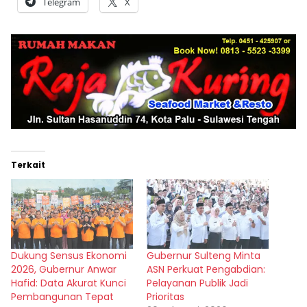
Telegram
X
Terkait
Dukung Sensus Ekonomi
Gubernur Sulteng Minta
2026, Gubernur Anwar
ASN Perkuat Pengabdian:
Hafid: Data Akurat Kunci
Pelayanan Publik Jadi
Pembangunan Tepat
Prioritas