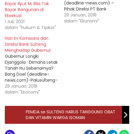
(deadline-news.com) –
Bayar Rp,4 M, Bila Tak
Pihak Direksi PT Bank
Bayar Bangunan di
Sulteng akhirnya angkat
29 Januari, 2018
Eksekusi
bicara menjelang
dalam "Ekonomi"
1 Juli, 2021
rencana sita eksekusi
dalam "hukum & Tipikor"
perkara perdata oleh
Hari Ini Komisaris dan
Pengadilan Negeri (PN)
Direksi Bank Sulteng
Palu terhadap lahan atau
Menghadap Gubernur
tanah yang di atasnya
Gubernur Longki
berdiri kantor PT Bank
Djanggola : Dimana Letak
Sulteng Jalan Sultan
Tanah Itu Sebenarnya?
Hasanuddin Nomor 20,
Bang Doel (deadline-
Kota Palu pada…
news.com)-Palusulteng-
Menyikapi perintah
29 Januari, 2018
Eksekusi Pengadilan
dalam "Ekonomi"
Negeri Palu agar pihak
Bank Sulteng segera
melakukan pembayaran
PEMDA se SULTENG HARUS TANGGUNG OBAT
kepada penggugat
DAN VITAMIN WARGA ISOMAN
sebesar Rp, 7 miliyar,
setelah peninjauan