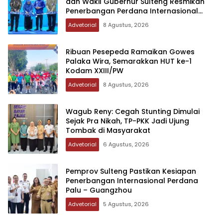
dan Wakil Gubernur Sulteng Resmikan
Penerbangan Perdana Internasional
Palu-Guangzhou
Advetorial
8 Agustus, 2026
Ribuan Pesepeda Ramaikan Gowes
Palaka Wira, Semarakkan HUT ke-1
Kodam XXIII/PW
Advetorial
8 Agustus, 2026
Wagub Reny: Cegah Stunting Dimulai
Sejak Pra Nikah, TP-PKK Jadi Ujung
Tombak di Masyarakat
Advetorial
6 Agustus, 2026
Pemprov Sulteng Pastikan Kesiapan
Penerbangan Internasional Perdana
Palu – Guangzhou
Advetorial
5 Agustus, 2026