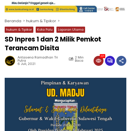
Beranda
hukum & Tipikor
hukum & Tipikor
Kota Palu
Laporan Utama
SD Inpres 1 dan 2 Milik Pemkot
Terancam Disita
221
Antasena Ramadhan Tri
2 Min
Putra
Baca
6 Juli, 2021