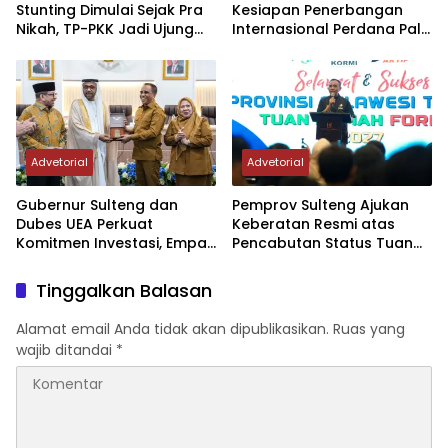
Stunting Dimulai Sejak Pra
Kesiapan Penerbangan
Nikah, TP-PKK Jadi Ujung
Internasional Perdana Palu
Tombak di Masyarakat
– Guangzhou
Advetorial
Advetorial
Gubernur Sulteng dan
Pemprov Sulteng Ajukan
Dubes UEA Perkuat
Keberatan Resmi atas
Komitmen Investasi, Empat
Pencabutan Status Tuan
Sektor Jadi Prioritas
Rumah FORNAS IX Tahun
2027
Tinggalkan Balasan
Alamat email Anda tidak akan dipublikasikan.
Ruas yang
wajib ditandai
*