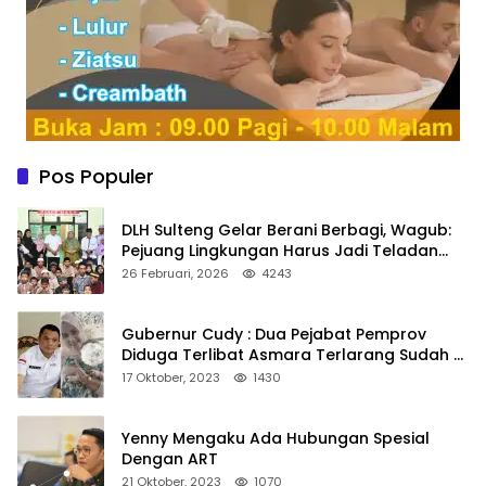
Pos Populer
DLH Sulteng Gelar Berani Berbagi, Wagub:
Pejuang Lingkungan Harus Jadi Teladan
Kepedulian
26 Februari, 2026
4243
Gubernur Cudy : Dua Pejabat Pemprov
Diduga Terlibat Asmara Terlarang Sudah di
Non Job
17 Oktober, 2023
1430
Yenny Mengaku Ada Hubungan Spesial
Dengan ART
21 Oktober, 2023
1070