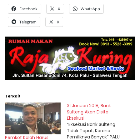
Facebook
X
WhatsApp
Telegram
X
Terkait
31 Januari 2018, Bank
Sulteng Akan Disita
Eksekusi
“Eksekusi Bank Sulteng
Tidak Tepat, Karena
Pemiliknya Banyak” PALU
Pemkot Kalah Harus