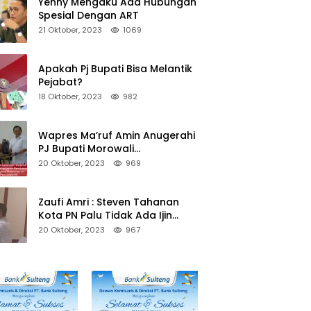
Yenny Mengaku Ada Hubungan
Spesial Dengan ART
21 Oktober, 2023
1069
Apakah Pj Bupati Bisa Melantik
Pejabat?
18 Oktober, 2023
982
Wapres Ma’ruf Amin Anugerahi
PJ Bupati Morowali
Penghargaan Paritrana Award
20 Oktober, 2023
969
Zaufi Amri : Steven Tahanan
Kota PN Palu Tidak Ada Ijin
Keluar Kota
20 Oktober, 2023
967