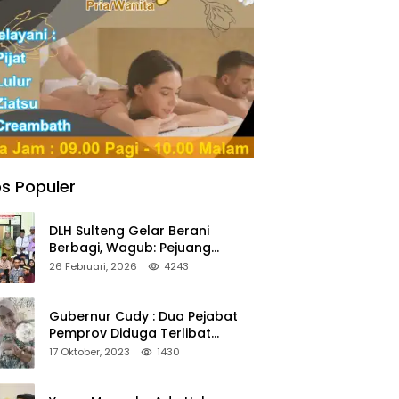
s Populer
DLH Sulteng Gelar Berani
Berbagi, Wagub: Pejuang
Lingkungan Harus Jadi Teladan
26 Februari, 2026
4243
Kepedulian
Gubernur Cudy : Dua Pejabat
Pemprov Diduga Terlibat
Asmara Terlarang Sudah di
17 Oktober, 2023
1430
Non Job