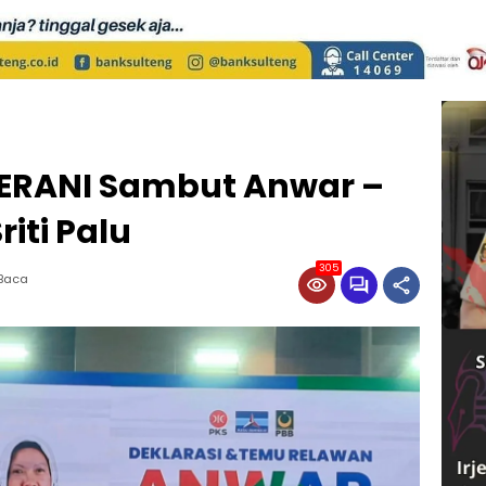
ERANI Sambut Anwar –
riti Palu
305
 Baca