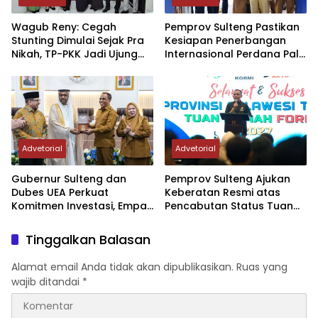
Wagub Reny: Cegah
Pemprov Sulteng Pastikan
Stunting Dimulai Sejak Pra
Kesiapan Penerbangan
Nikah, TP-PKK Jadi Ujung
Internasional Perdana Palu
Tombak di Masyarakat
– Guangzhou
Advetorial
Advetorial
Gubernur Sulteng dan
Pemprov Sulteng Ajukan
Dubes UEA Perkuat
Keberatan Resmi atas
Komitmen Investasi, Empat
Pencabutan Status Tuan
Sektor Jadi Prioritas
Rumah FORNAS IX Tahun
2027
Tinggalkan Balasan
Alamat email Anda tidak akan dipublikasikan.
Ruas yang
wajib ditandai
*