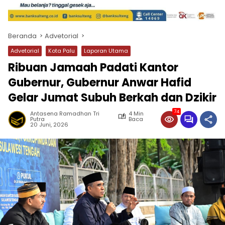
Beranda
Advetorial
Advetorial
Kota Palu
Laporan Utama
Ribuan Jamaah Padati Kantor
Gubernur, Gubernur Anwar Hafid
Gelar Jumat Subuh Berkah dan Dzikir
74
Antasena Ramadhan Tri
4 Min
Putra
Baca
20 Juni, 2026