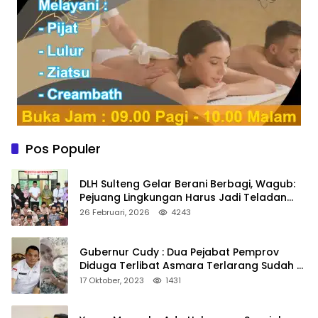
Pos Populer
DLH Sulteng Gelar Berani Berbagi, Wagub:
Pejuang Lingkungan Harus Jadi Teladan
Kepedulian
26 Februari, 2026
4243
Gubernur Cudy : Dua Pejabat Pemprov
Diduga Terlibat Asmara Terlarang Sudah di
Non Job
17 Oktober, 2023
1431