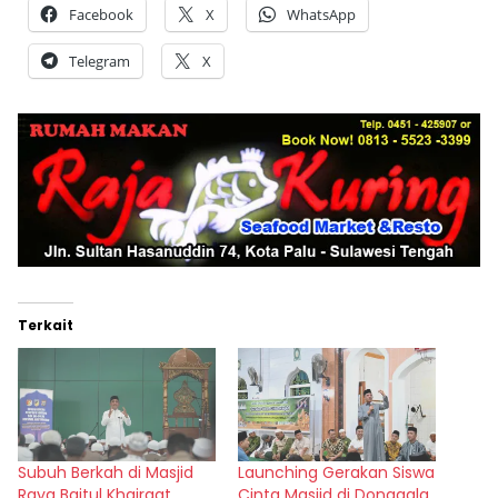
Facebook
X
WhatsApp
Telegram
X
Terkait
Subuh Berkah di Masjid
Launching Gerakan Siswa
Raya Baitul Khairaat,
Cinta Masjid di Donggala,