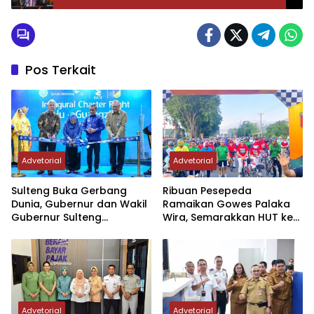
Kekuatan Hadapi Musibah
Pos Terkait
Advetorial
Advetorial
Sulteng Buka Gerbang
Ribuan Pesepeda
Dunia, Gubernur dan Wakil
Ramaikan Gowes Palaka
Gubernur Sulteng
Wira, Semarakkan HUT ke-1
Resmikan Penerbangan
Kodam XXIII/PW
Perdana Internasional
Palu-Guangzhou
Advetorial
Advetorial