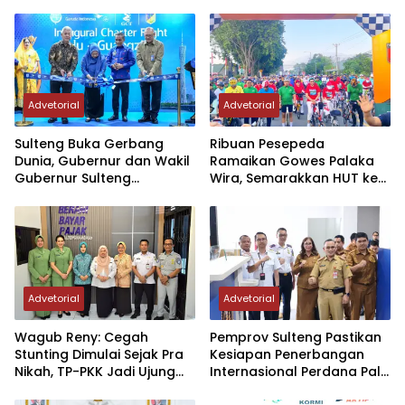
Advetorial
Advetorial
Sulteng Buka Gerbang
Ribuan Pesepeda
Dunia, Gubernur dan Wakil
Ramaikan Gowes Palaka
Gubernur Sulteng
Wira, Semarakkan HUT ke-1
Resmikan Penerbangan
Kodam XXIII/PW
Perdana Internasional
Palu-Guangzhou
Advetorial
Advetorial
Wagub Reny: Cegah
Pemprov Sulteng Pastikan
Stunting Dimulai Sejak Pra
Kesiapan Penerbangan
Nikah, TP-PKK Jadi Ujung
Internasional Perdana Palu
Tombak di Masyarakat
– Guangzhou