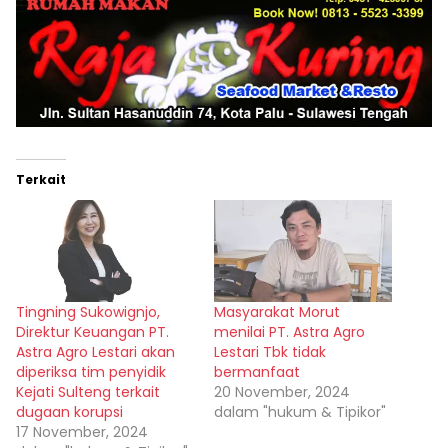
Terkait
Tingning Sukowignjo,
Masyarakat Morut
Direktur Keuangan PT.
menilai PT. Astra Agro
Astra Agro Lestari akan
Lestari Tbk tidak
diperiksa tim penyidik
bermanfaat
Kejati Sulteng terkait
20 November, 2024
dugaan korupsi
dalam "hukum & Tipikor"
17 November, 2024