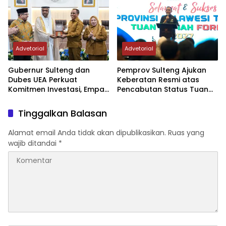
Advetorial
Advetorial
Gubernur Sulteng dan
Pemprov Sulteng Ajukan
Dubes UEA Perkuat
Keberatan Resmi atas
Komitmen Investasi, Empat
Pencabutan Status Tuan
Sektor Jadi Prioritas
Rumah FORNAS IX Tahun
2027
Tinggalkan Balasan
Alamat email Anda tidak akan dipublikasikan.
Ruas yang
wajib ditandai
*