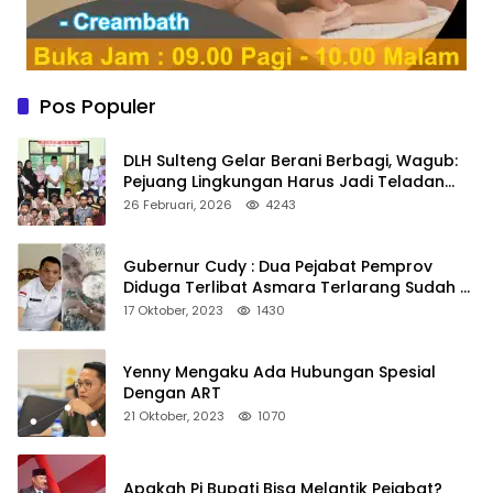
Pos Populer
DLH Sulteng Gelar Berani Berbagi, Wagub:
Pejuang Lingkungan Harus Jadi Teladan
Kepedulian
26 Februari, 2026
4243
Gubernur Cudy : Dua Pejabat Pemprov
Diduga Terlibat Asmara Terlarang Sudah di
Non Job
17 Oktober, 2023
1430
Yenny Mengaku Ada Hubungan Spesial
Dengan ART
21 Oktober, 2023
1070
Apakah Pj Bupati Bisa Melantik Pejabat?