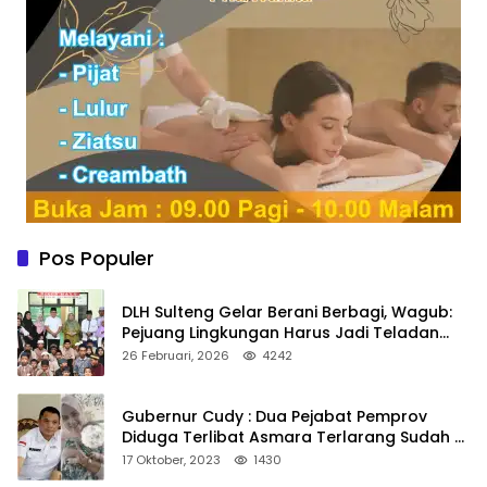
Pos Populer
DLH Sulteng Gelar Berani Berbagi, Wagub:
Pejuang Lingkungan Harus Jadi Teladan
Kepedulian
26 Februari, 2026
4242
Gubernur Cudy : Dua Pejabat Pemprov
Diduga Terlibat Asmara Terlarang Sudah di
Non Job
17 Oktober, 2023
1430