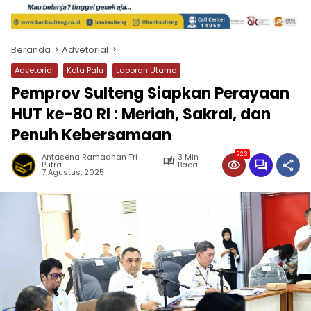
Beranda
Advetorial
Advetorial
Kota Palu
Laporan Utama
Pemprov Sulteng Siapkan Perayaan
HUT ke-80 RI : Meriah, Sakral, dan
Penuh Kebersamaan
223
Antasena Ramadhan Tri
3 Min
Putra
Baca
7 Agustus, 2025