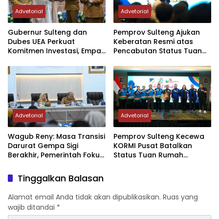
Advetorial
Advetorial
Gubernur Sulteng dan
Pemprov Sulteng Ajukan
Dubes UEA Perkuat
Keberatan Resmi atas
Komitmen Investasi, Empat
Pencabutan Status Tuan
Sektor Jadi Prioritas
Rumah FORNAS IX Tahun
2027
Advetorial
Advetorial
Wagub Reny: Masa Transisi
Pemprov Sulteng Kecewa
Darurat Gempa Sigi
KORMI Pusat Batalkan
Berakhir, Pemerintah Fokus
Status Tuan Rumah
Percepatan Pemulihan
FORNAS 2027, Gubernur:
Keputusan Sepihak dan
Tinggalkan Balasan
Tanpa Koordinasi
Alamat email Anda tidak akan dipublikasikan.
Ruas yang
wajib ditandai
*