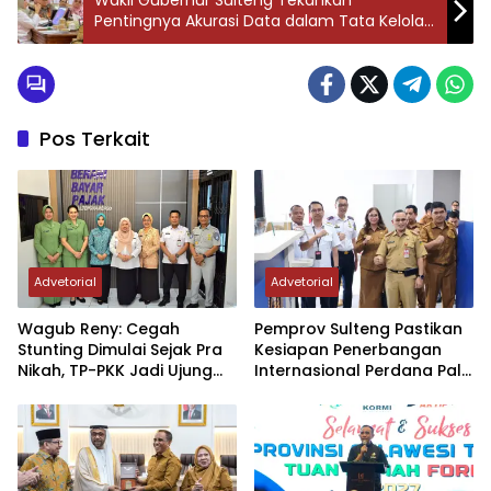
Wakil Gubernur Sulteng Tekankan
Pentingnya Akurasi Data dalam Tata Kelola
Pemerintahan
Pos Terkait
Advetorial
Advetorial
Wagub Reny: Cegah
Pemprov Sulteng Pastikan
Stunting Dimulai Sejak Pra
Kesiapan Penerbangan
Nikah, TP-PKK Jadi Ujung
Internasional Perdana Palu
Tombak di Masyarakat
– Guangzhou