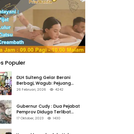
s Populer
DLH Sulteng Gelar Berani
Berbagi, Wagub: Pejuang
Lingkungan Harus Jadi Teladan
26 Februari, 2026
4242
Kepedulian
Gubernur Cudy : Dua Pejabat
Pemprov Diduga Terlibat
Asmara Terlarang Sudah di
17 Oktober, 2023
1430
Non Job