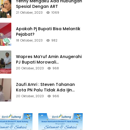
Yenny Mengaku Ada Hubungan
Spesial Dengan ART
21 Oktober, 2023
1069
Apakah Pj Bupati Bisa Melantik
Pejabat?
18 Oktober, 2023
982
Wapres Ma’ruf Amin Anugerahi
PJ Bupati Morowali
Penghargaan Paritrana Award
20 Oktober, 2023
968
Zaufi Amri : Steven Tahanan
Kota PN Palu Tidak Ada Ijin
Keluar Kota
20 Oktober, 2023
966