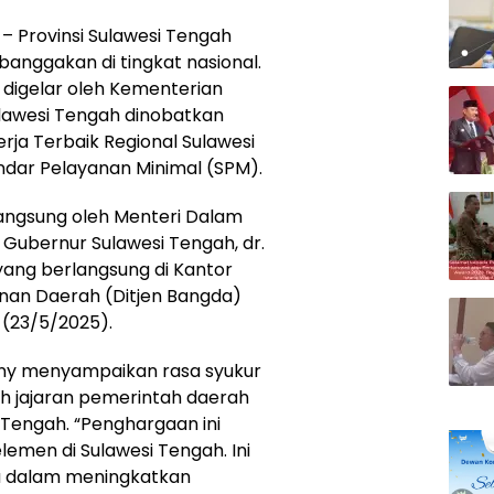
– Provinsi Sulawesi Tengah
nggakan di tingkat nasional.
digelar oleh Kementerian
ulawesi Tengah dinobatkan
ja Terbaik Regional Sulawesi
dar Pelayanan Minimal (SPM).
angsung oleh Menteri Dalam
l Gubernur Sulawesi Tengah, dr.
yang berlangsung di Kantor
nan Daerah (Ditjen Bangda)
(23/5/2025).
eny menyampaikan rasa syukur
ruh jajaran pemerintah daerah
Tengah. “Penghargaan ini
lemen di Sulawesi Tengah. Ini
 dalam meningkatkan