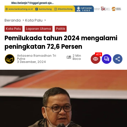
Beranda
Kota Palu
Kota Palu
Laporan Utama
Politik
Pemilukada tahun 2024 mengalami
peningkatan 72,6 Persen
409
Antasena Ramadhan Tri
2 Min
Putra
Baca
3 Desember, 2024