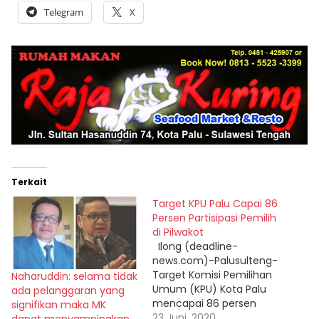
Telegram
X
Terkait
Target KPU Palu Capai 86
Persen Partisipasi Pemilih
di Pilwakot
Ilong (deadline-
news.com)-Palusulteng-
Target Komisi Pemilihan
Naharuddin: selama tidak
Umum (KPU) Kota Palu
ada pelanggaran yang
mencapai 86 persen
signifikan maka MK
partisipasi masyarakat
23 Juni, 2020
dapat menyampingkan