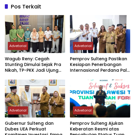
Pos Terkait
Advetorial
Advetorial
Wagub Reny: Cegah
Pemprov Sulteng Pastikan
Stunting Dimulai Sejak Pra
Kesiapan Penerbangan
Nikah, TP-PKK Jadi Ujung
Internasional Perdana Palu
Tombak di Masyarakat
– Guangzhou
Advetorial
Advetorial
Gubernur Sulteng dan
Pemprov Sulteng Ajukan
Dubes UEA Perkuat
Keberatan Resmi atas
Komitmen Investasi, Empat
Pencabutan Status Tuan