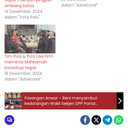
pemilih di pemilihan
dalam "Advetorial"
ambang batas
walikota (Pilwakot) Palu 9
14 Desember, 2024
Desember 2020
dalam "Kota Palu"
mendatang. “Kami
menargetkan tingkat
partisipasi pemilih dalam
pemilihan gubernur dan
wakil gubernur Sulawesi
Tengah serta walikota
Tim Ihza & Ihza Law Firm
dan wakil walikota Palu, 9
meminta Mahkamah
Desember 2020
Konstitusi tegas
mendatang sdapat
19 Desember, 2024
mencapai…
dalam "Advetorial"
Pasangan Anwar – Reni menyambut
kedatangan Wakil Sekjen DPP Partai
Demokrat