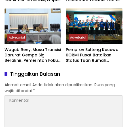
Sektor Jadi Prioritas
Rumah FORNAS IX Tahun
2027
Advetorial
Advetorial
Wagub Reny: Masa Transisi
Pemprov Sulteng Kecewa
Darurat Gempa Sigi
KORMI Pusat Batalkan
Berakhir, Pemerintah Fokus
Status Tuan Rumah
Percepatan Pemulihan
FORNAS 2027, Gubernur:
Keputusan Sepihak dan
Tinggalkan Balasan
Tanpa Koordinasi
Alamat email Anda tidak akan dipublikasikan.
Ruas yang
wajib ditandai
*