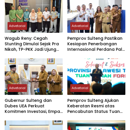
Advetorial
Advetorial
Wagub Reny: Cegah
Pemprov Sulteng Pastikan
Stunting Dimulai Sejak Pra
Kesiapan Penerbangan
Nikah, TP-PKK Jadi Ujung
Internasional Perdana Palu
Tombak di Masyarakat
– Guangzhou
Advetorial
Advetorial
Gubernur Sulteng dan
Pemprov Sulteng Ajukan
Dubes UEA Perkuat
Keberatan Resmi atas
Komitmen Investasi, Empat
Pencabutan Status Tuan
Sektor Jadi Prioritas
Rumah FORNAS IX Tahun
2027