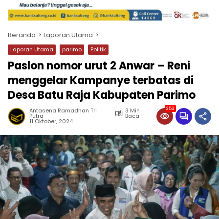
Beranda
Laporan Utama
Laporan Utama
parimo
Politik
Paslon nomor urut 2 Anwar – Reni
menggelar Kampanye terbatas di
Desa Batu Raja Kabupaten Parimo
253
Antasena Ramadhan Tri
3 Min
Putra
Baca
11 Oktober, 2024