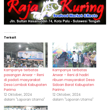
Terkait
Kampanye terbatas
Kampanye terbatas
pasangan Anwar – Reni
Anwar – Reni di hadiri
di padati masyarakat
ribuan masyarakat Desa
Desa Lombok Kabupaten
Sidoan Barat Kabupaten
Parimo
Parimo
12 Oktober, 2024
12 Oktober, 2024
dalam "Laporan Utama"
dalam "Laporan Utama"