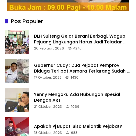
Pos Populer
DLH Sulteng Gelar Berani Berbagi, Wagub:
Pejuang Lingkungan Harus Jadi Teladan
Kepedulian
26 Februari, 2026
4243
Gubernur Cudy : Dua Pejabat Pemprov
Diduga Terlibat Asmara Terlarang Sudah di
Non Job
17 Oktober, 2023
1430
Yenny Mengaku Ada Hubungan Spesial
Dengan ART
21 Oktober, 2023
1069
Apakah Pj Bupati Bisa Melantik Pejabat?
18 Oktober, 2023
983