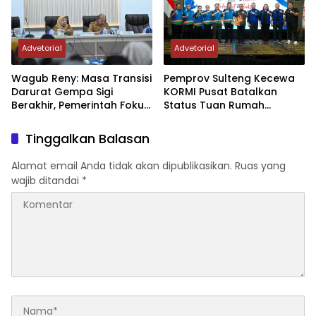
Advetorial
Advetorial
Wagub Reny: Masa Transisi
Pemprov Sulteng Kecewa
Darurat Gempa Sigi
KORMI Pusat Batalkan
Berakhir, Pemerintah Fokus
Status Tuan Rumah
Percepatan Pemulihan
FORNAS 2027, Gubernur:
Keputusan Sepihak dan
Tinggalkan Balasan
Tanpa Koordinasi
Alamat email Anda tidak akan dipublikasikan.
Ruas yang
wajib ditandai
*