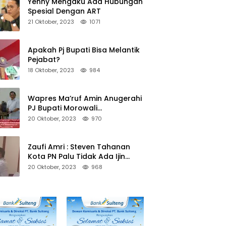
Yenny Mengaku Ada Hubungan
Spesial Dengan ART
21 Oktober, 2023
1071
Apakah Pj Bupati Bisa Melantik
Pejabat?
18 Oktober, 2023
984
Wapres Ma’ruf Amin Anugerahi
PJ Bupati Morowali
Penghargaan Paritrana Award
20 Oktober, 2023
970
Zaufi Amri : Steven Tahanan
Kota PN Palu Tidak Ada Ijin
Keluar Kota
20 Oktober, 2023
968