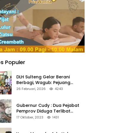
s Populer
DLH Sulteng Gelar Berani
Berbagi, Wagub: Pejuang
Lingkungan Harus Jadi Teladan
26 Februari, 2026
4243
Kepedulian
Gubernur Cudy : Dua Pejabat
Pemprov Diduga Terlibat
Asmara Terlarang Sudah di
17 Oktober, 2023
1431
Non Job