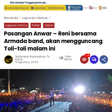
Beranda
Laporan Utama
Laporan Utama
Politik
Tolitoli
Pasangan Anwar – Reni bersama
Armada band, akan mengguncang
Toli-toli malam ini
341
Antasena Ramadhan Tri
1 Min
Putra
Baca
9 Agustus, 2024