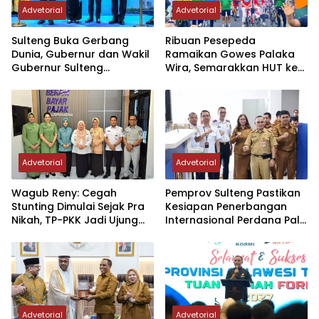
Advetorial
Advetorial
Sulteng Buka Gerbang
Ribuan Pesepeda
Dunia, Gubernur dan Wakil
Ramaikan Gowes Palaka
Gubernur Sulteng
Wira, Semarakkan HUT ke-1
Resmikan Penerbangan
Kodam XXIII/PW
Perdana Internasional
Palu-Guangzhou
Advetorial
Advetorial
Wagub Reny: Cegah
Pemprov Sulteng Pastikan
Stunting Dimulai Sejak Pra
Kesiapan Penerbangan
Nikah, TP-PKK Jadi Ujung
Internasional Perdana Palu
Tombak di Masyarakat
– Guangzhou
Advetorial
Advetorial