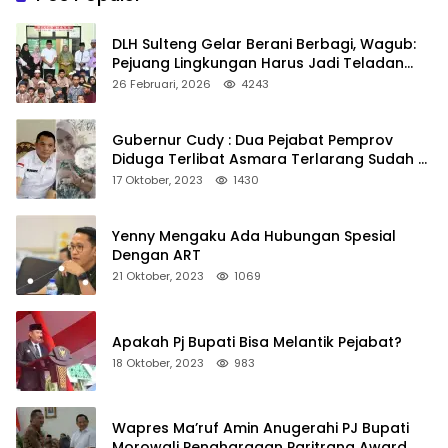
DLH Sulteng Gelar Berani Berbagi, Wagub:
Pejuang Lingkungan Harus Jadi Teladan
Kepedulian
26 Februari, 2026
4243
Gubernur Cudy : Dua Pejabat Pemprov
Diduga Terlibat Asmara Terlarang Sudah di
Non Job
17 Oktober, 2023
1430
Yenny Mengaku Ada Hubungan Spesial
Dengan ART
21 Oktober, 2023
1069
Apakah Pj Bupati Bisa Melantik Pejabat?
18 Oktober, 2023
983
Wapres Ma’ruf Amin Anugerahi PJ Bupati
Morowali Penghargaan Paritrana Award