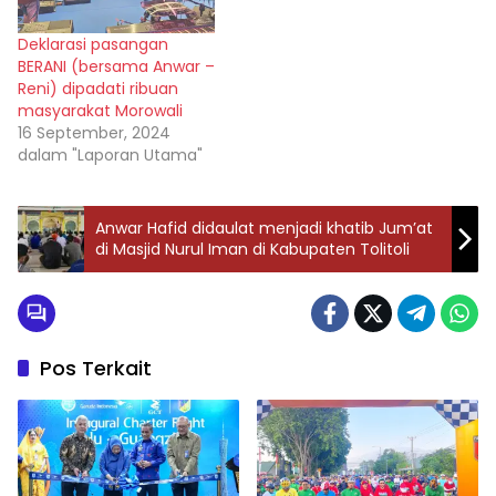
Deklarasi pasangan
BERANI (bersama Anwar –
Reni) dipadati ribuan
masyarakat Morowali
16 September, 2024
dalam "Laporan Utama"
Anwar Hafid didaulat menjadi khatib Jum’at
di Masjid Nurul Iman di Kabupaten Tolitoli
Pos Terkait