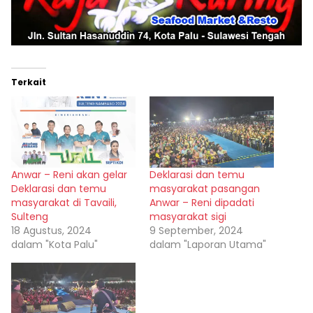
Terkait
Anwar – Reni akan gelar
Deklarasi dan temu
Deklarasi dan temu
masyarakat pasangan
masyarakat di Tavaili,
Anwar – Reni dipadati
Sulteng
masyarakat sigi
18 Agustus, 2024
9 September, 2024
dalam "Kota Palu"
dalam "Laporan Utama"