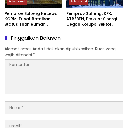
Advetorial
Advetorial
Pemprov Sulteng Kecewa
Pemprov Sulteng, KPK,
KORMI Pusat Batalkan
ATR/BPN, Perkuat Sinergi
Status Tuan Rumah
Cegah Korupsi Sektor
FORNAS 2027, Gubernur:
Pertanahan
Keputusan Sepihak dan
Tinggalkan Balasan
Tanpa Koordinasi
Alamat email Anda tidak akan dipublikasikan.
Ruas yang
wajib ditandai
*