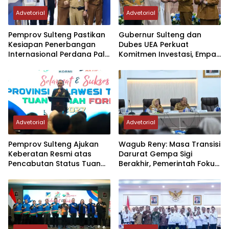
Advetorial
Advetorial
Pemprov Sulteng Pastikan
Gubernur Sulteng dan
Kesiapan Penerbangan
Dubes UEA Perkuat
Internasional Perdana Palu
Komitmen Investasi, Empat
– Guangzhou
Sektor Jadi Prioritas
Advetorial
Advetorial
Pemprov Sulteng Ajukan
Wagub Reny: Masa Transisi
Keberatan Resmi atas
Darurat Gempa Sigi
Pencabutan Status Tuan
Berakhir, Pemerintah Fokus
Rumah FORNAS IX Tahun
Percepatan Pemulihan
2027