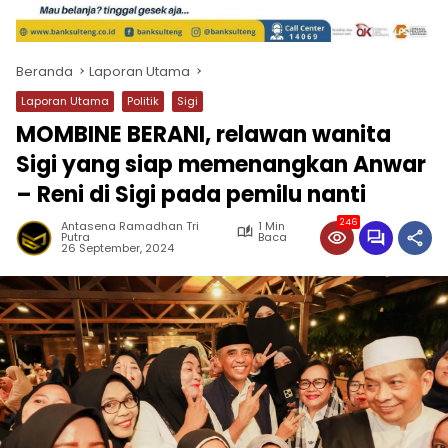
Beranda
Laporan Utama
Laporan Utama
Politik
Sigi
MOMBINE BERANI, relawan wanita
Sigi yang siap memenangkan Anwar
– Reni di Sigi pada pemilu nanti
246
Antasena Ramadhan Tri
1 Min
Putra
Baca
26 September, 2024