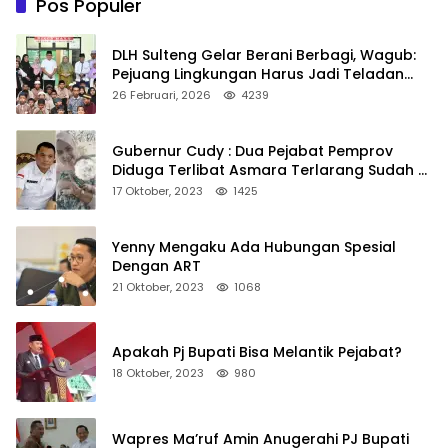
Pos Populer
DLH Sulteng Gelar Berani Berbagi, Wagub:
Pejuang Lingkungan Harus Jadi Teladan
Kepedulian
26 Februari, 2026
4239
Gubernur Cudy : Dua Pejabat Pemprov
Diduga Terlibat Asmara Terlarang Sudah di
Non Job
17 Oktober, 2023
1425
Yenny Mengaku Ada Hubungan Spesial
Dengan ART
21 Oktober, 2023
1068
Apakah Pj Bupati Bisa Melantik Pejabat?
18 Oktober, 2023
980
Wapres Ma’ruf Amin Anugerahi PJ Bupati