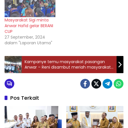
Masyarakat Sigi minta
Anwar Hafid gelar BERANI
CUP
27 September, 2024
dalam "Laporan Utama"
Kampanye temu masyarakat pasangan
Anwar – Reni disambut meriah masyarakat
sigi
Pos Terkait