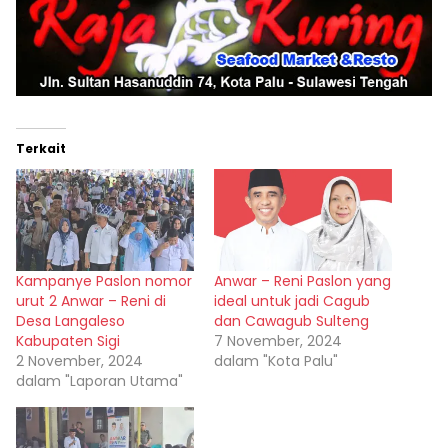
Terkait
Kampanye Paslon nomor
Anwar – Reni Paslon yang
urut 2 Anwar – Reni di
ideal untuk jadi Cagub
Desa Langaleso
dan Cawagub Sulteng
Kabupaten Sigi
7 November, 2024
2 November, 2024
dalam "Kota Palu"
dalam "Laporan Utama"