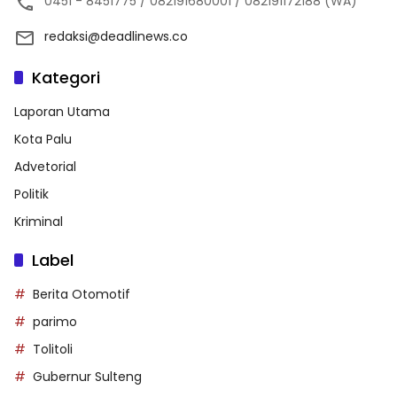
0451 - 8451775 / 082191680001 / 082191172188 (WA)
redaksi@deadlinews.co
Kategori
Laporan Utama
Kota Palu
Advetorial
Politik
Kriminal
Label
Berita Otomotif
parimo
Tolitoli
Gubernur Sulteng