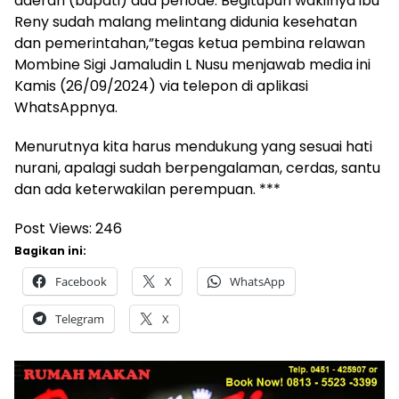
daerah (bupati) dua periode. Begitupun wakilnya ibu
Reny sudah malang melintang didunia kesehatan
dan pemerintahan,”tegas ketua pembina relawan
Mombine Sigi Jamaludin L Nusu menjawab media ini
Kamis (26/09/2024) via telepon di aplikasi
WhatsAppnya.
Menurutnya kita harus mendukung yang sesuai hati
nurani, apalagi sudah berpengalaman, cerdas, santu
dan ada keterwakilan perempuan. ***
Post Views:
246
Bagikan ini:
Facebook
X
WhatsApp
Telegram
X