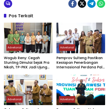
Pos Terkait
Advetorial
Advetorial
Wagub Reny: Cegah
Pemprov Sulteng Pastikan
Stunting Dimulai Sejak Pra
Kesiapan Penerbangan
Nikah, TP-PKK Jadi Ujung
Internasional Perdana Palu
Tombak di Masyarakat
– Guangzhou
Advetorial
Advetorial