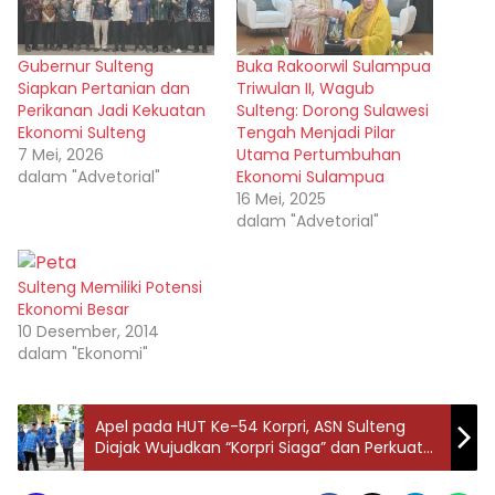
Gubernur Sulteng
Buka Rakoorwil Sulampua
Siapkan Pertanian dan
Triwulan II, Wagub
Perikanan Jadi Kekuatan
Sulteng: Dorong Sulawesi
Ekonomi Sulteng
Tengah Menjadi Pilar
7 Mei, 2026
Utama Pertumbuhan
dalam "Advetorial"
Ekonomi Sulampua
16 Mei, 2025
dalam "Advetorial"
Sulteng Memiliki Potensi
Ekonomi Besar
10 Desember, 2014
dalam "Ekonomi"
Apel pada HUT Ke-54 Korpri, ASN Sulteng
Diajak Wujudkan “Korpri Siaga” dan Perkuat
Solidaritas Kebangsaan