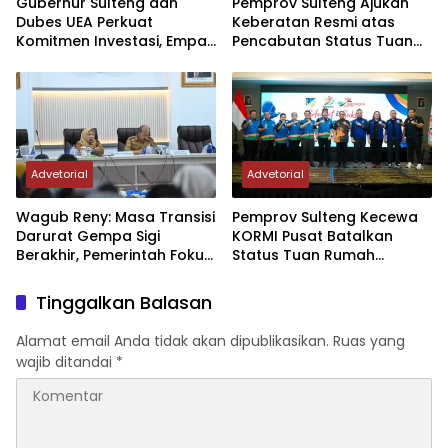
Gubernur Sulteng dan
Pemprov Sulteng Ajukan
Dubes UEA Perkuat
Keberatan Resmi atas
Komitmen Investasi, Empat
Pencabutan Status Tuan
Sektor Jadi Prioritas
Rumah FORNAS IX Tahun
2027
Advetorial
Advetorial
Wagub Reny: Masa Transisi
Pemprov Sulteng Kecewa
Darurat Gempa Sigi
KORMI Pusat Batalkan
Berakhir, Pemerintah Fokus
Status Tuan Rumah
Percepatan Pemulihan
FORNAS 2027, Gubernur:
Keputusan Sepihak dan
Tinggalkan Balasan
Tanpa Koordinasi
Alamat email Anda tidak akan dipublikasikan.
Ruas yang
wajib ditandai
*