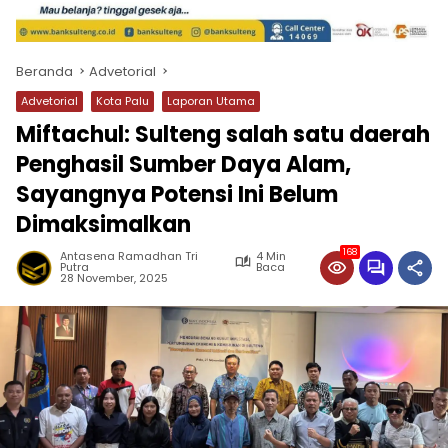
Beranda
Advetorial
Advetorial
Kota Palu
Laporan Utama
Miftachul: Sulteng salah satu daerah
Penghasil Sumber Daya Alam,
Sayangnya Potensi Ini Belum
Dimaksimalkan
168
Antasena Ramadhan Tri
4 Min
Putra
Baca
28 November, 2025