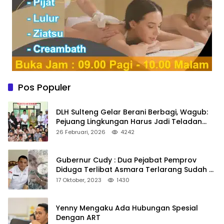
Pos Populer
DLH Sulteng Gelar Berani Berbagi, Wagub:
Pejuang Lingkungan Harus Jadi Teladan
Kepedulian
26 Februari, 2026
4242
Gubernur Cudy : Dua Pejabat Pemprov
Diduga Terlibat Asmara Terlarang Sudah di
Non Job
17 Oktober, 2023
1430
Yenny Mengaku Ada Hubungan Spesial
Dengan ART