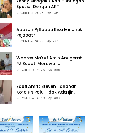
Yenny Mengaku Ada Hubungan
Spesial Dengan ART
21 Oktober, 2023
1069
Apakah Pj Bupati Bisa Melantik
Pejabat?
18 Oktober, 2023
982
Wapres Ma’ruf Amin Anugerahi
PJ Bupati Morowali
Penghargaan Paritrana Award
20 Oktober, 2023
969
Zaufi Amri : Steven Tahanan
Kota PN Palu Tidak Ada Ijin
Keluar Kota
20 Oktober, 2023
967