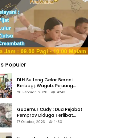
s Populer
DLH Sulteng Gelar Berani
Berbagi, Wagub: Pejuang
Lingkungan Harus Jadi Teladan
26 Februari, 2026
4243
Kepedulian
Gubernur Cudy : Dua Pejabat
Pemprov Diduga Terlibat
Asmara Terlarang Sudah di
17 Oktober, 2023
1430
Non Job