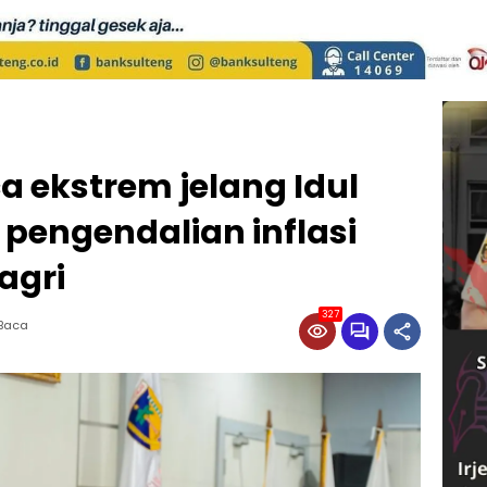
 ekstrem jelang Idul
 pengendalian inflasi
agri
327
 Baca