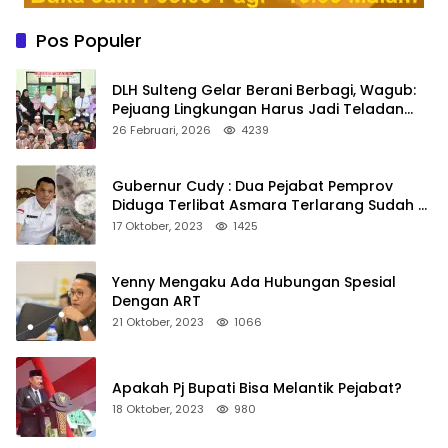
Pos Populer
DLH Sulteng Gelar Berani Berbagi, Wagub:
Pejuang Lingkungan Harus Jadi Teladan
Kepedulian
26 Februari, 2026
4239
Gubernur Cudy : Dua Pejabat Pemprov
Diduga Terlibat Asmara Terlarang Sudah di
Non Job
17 Oktober, 2023
1425
Yenny Mengaku Ada Hubungan Spesial
Dengan ART
21 Oktober, 2023
1066
Apakah Pj Bupati Bisa Melantik Pejabat?
18 Oktober, 2023
980