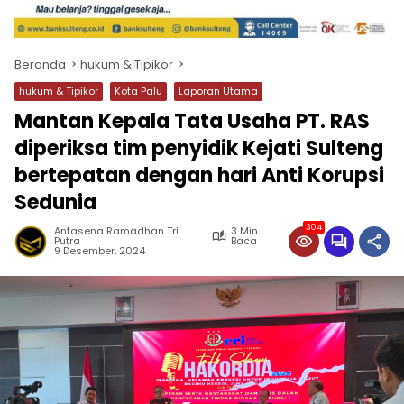
Beranda
hukum & Tipikor
hukum & Tipikor
Kota Palu
Laporan Utama
Mantan Kepala Tata Usaha PT. RAS
diperiksa tim penyidik Kejati Sulteng
bertepatan dengan hari Anti Korupsi
Sedunia
304
Antasena Ramadhan Tri
3 Min
Putra
Baca
9 Desember, 2024