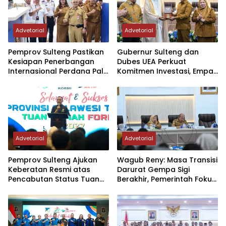
Advetorial
Advetorial
Pemprov Sulteng Pastikan
Gubernur Sulteng dan
Kesiapan Penerbangan
Dubes UEA Perkuat
Internasional Perdana Palu
Komitmen Investasi, Empat
– Guangzhou
Sektor Jadi Prioritas
Advetorial
Advetorial
Pemprov Sulteng Ajukan
Wagub Reny: Masa Transisi
Keberatan Resmi atas
Darurat Gempa Sigi
Pencabutan Status Tuan
Berakhir, Pemerintah Fokus
Rumah FORNAS IX Tahun
Percepatan Pemulihan
2027