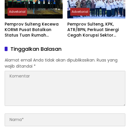
Advetorial
Advetorial
Pemprov Sulteng Kecewa
Pemprov Sulteng, KPK,
KORMI Pusat Batalkan
ATR/BPN, Perkuat Sinergi
Status Tuan Rumah
Cegah Korupsi Sektor
FORNAS 2027, Gubernur:
Pertanahan
Keputusan Sepihak dan
Tinggalkan Balasan
Tanpa Koordinasi
Alamat email Anda tidak akan dipublikasikan.
Ruas yang
wajib ditandai
*