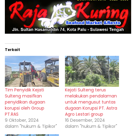
Terkait
Tim Penyidik Kejati
Kejati Sulteng terus
Sulteng masifkan
melakukan pendalaman
penyidikan dugaan
untuk mengusut tuntas
korupsi oleh Group
dugaan Korupsi PT. Astra
PT.RAS
Agro Lestari group
9 Oktober, 2024
16 Desember, 2024
dalam "hukum & Tipikor"
dalam "hukum & Tipikor"