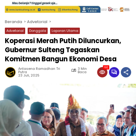
Beranda
Advetorial
Advetorial
Donggala
Laporan Utama
Koperasi Merah Putih Diluncurkan,
Gubernur Sulteng Tegaskan
Komitmen Bangun Ekonomi Desa
192
Antasena Ramadhan Tri
3 Min
Putra
Baca
23 Juli, 2025