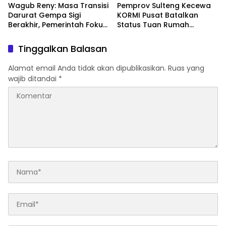
Wagub Reny: Masa Transisi
Pemprov Sulteng Kecewa
Darurat Gempa Sigi
KORMI Pusat Batalkan
Berakhir, Pemerintah Fokus
Status Tuan Rumah
Percepatan Pemulihan
FORNAS 2027, Gubernur:
Keputusan Sepihak dan
Tinggalkan Balasan
Tanpa Koordinasi
Alamat email Anda tidak akan dipublikasikan.
Ruas yang
wajib ditandai
*