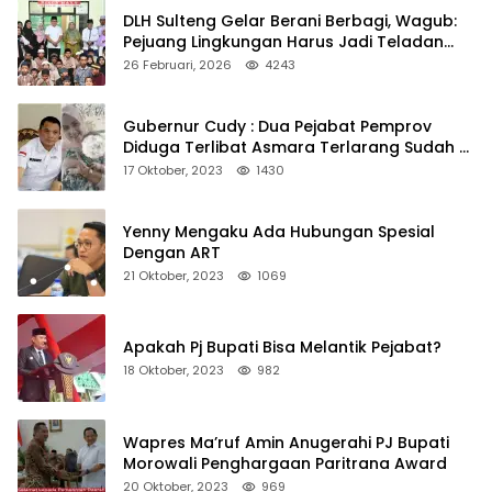
DLH Sulteng Gelar Berani Berbagi, Wagub:
Pejuang Lingkungan Harus Jadi Teladan
Kepedulian
26 Februari, 2026
4243
Gubernur Cudy : Dua Pejabat Pemprov
Diduga Terlibat Asmara Terlarang Sudah di
Non Job
17 Oktober, 2023
1430
Yenny Mengaku Ada Hubungan Spesial
Dengan ART
21 Oktober, 2023
1069
Apakah Pj Bupati Bisa Melantik Pejabat?
18 Oktober, 2023
982
Wapres Ma’ruf Amin Anugerahi PJ Bupati
Morowali Penghargaan Paritrana Award
20 Oktober, 2023
969