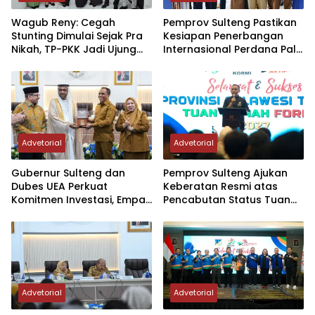
Wagub Reny: Cegah
Pemprov Sulteng Pastikan
Stunting Dimulai Sejak Pra
Kesiapan Penerbangan
Nikah, TP-PKK Jadi Ujung
Internasional Perdana Palu
Tombak di Masyarakat
– Guangzhou
Advetorial
Advetorial
Gubernur Sulteng dan
Pemprov Sulteng Ajukan
Dubes UEA Perkuat
Keberatan Resmi atas
Komitmen Investasi, Empat
Pencabutan Status Tuan
Sektor Jadi Prioritas
Rumah FORNAS IX Tahun
2027
Advetorial
Advetorial