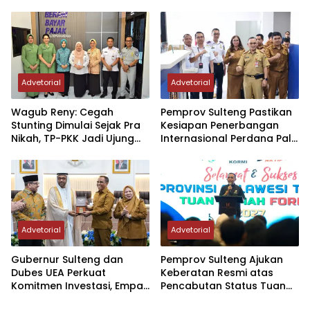
Resmikan Penerbangan
Kodam XXIII/PW
Perdana Internasional
Palu-Guangzhou
Advetorial
Advetorial
Wagub Reny: Cegah
Pemprov Sulteng Pastikan
Stunting Dimulai Sejak Pra
Kesiapan Penerbangan
Nikah, TP-PKK Jadi Ujung
Internasional Perdana Palu
Tombak di Masyarakat
– Guangzhou
Advetorial
Advetorial
Gubernur Sulteng dan
Pemprov Sulteng Ajukan
Dubes UEA Perkuat
Keberatan Resmi atas
Komitmen Investasi, Empat
Pencabutan Status Tuan
Sektor Jadi Prioritas
Rumah FORNAS IX Tahun