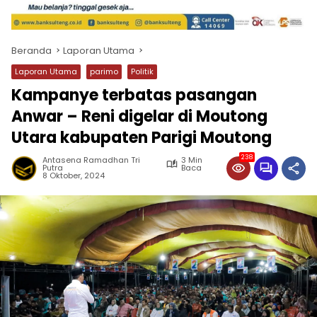
Beranda
Laporan Utama
Laporan Utama
parimo
Politik
Kampanye terbatas pasangan
Anwar – Reni digelar di Moutong
Utara kabupaten Parigi Moutong
238
Antasena Ramadhan Tri
3 Min
Putra
Baca
8 Oktober, 2024