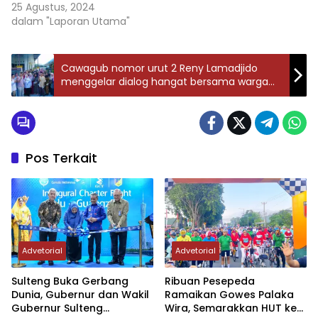
25 Agustus, 2024
dalam "Laporan Utama"
Cawagub nomor urut 2 Reny Lamadjido
menggelar dialog hangat bersama warga
kelurahan Talise
Pos Terkait
Advetorial
Advetorial
Sulteng Buka Gerbang
Ribuan Pesepeda
Dunia, Gubernur dan Wakil
Ramaikan Gowes Palaka
Gubernur Sulteng
Wira, Semarakkan HUT ke-1