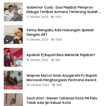
Gubernur Cudy : Dua Pejabat Pemprov
Diduga Terlibat Asmara Terlarang Sudah di
Non Job
17 Oktober, 2023
1430
Yenny Mengaku Ada Hubungan Spesial
Dengan ART
21 Oktober, 2023
1069
Apakah Pj Bupati Bisa Melantik Pejabat?
18 Oktober, 2023
983
Wapres Ma’ruf Amin Anugerahi PJ Bupati
Morowali Penghargaan Paritrana Award
20 Oktober, 2023
969
Zaufi Amri : Steven Tahanan Kota PN Palu
Tidak Ada Ijin Keluar Kota