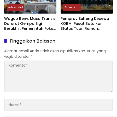
Advetorial
Advetorial
Wagub Reny: Masa Transisi
Pemprov Sulteng Kecewa
Darurat Gempa Sigi
KORMI Pusat Batalkan
Berakhir, Pemerintah Fokus
Status Tuan Rumah
Percepatan Pemulihan
FORNAS 2027, Gubernur:
Keputusan Sepihak dan
Tinggalkan Balasan
Tanpa Koordinasi
Alamat email Anda tidak akan dipublikasikan.
Ruas yang
wajib ditandai
*