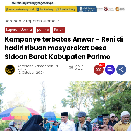
Beranda
Laporan Utama
Laporan Utama
parimo
Politik
Kampanye terbatas Anwar – Reni di
hadiri ribuan masyarakat Desa
Sidoan Barat Kabupaten Parimo
264
Antasena Ramadhan Tri
2 Min
Putra
Baca
12 Oktober, 2024