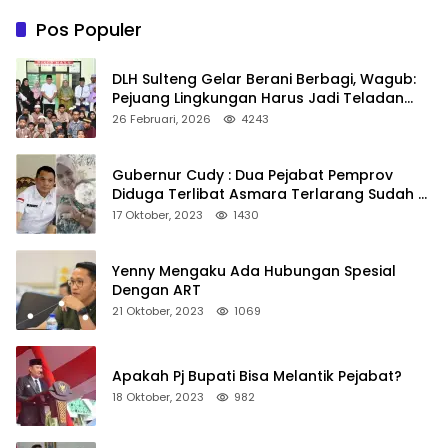
Pos Populer
DLH Sulteng Gelar Berani Berbagi, Wagub:
Pejuang Lingkungan Harus Jadi Teladan
Kepedulian
26 Februari, 2026
4243
Gubernur Cudy : Dua Pejabat Pemprov
Diduga Terlibat Asmara Terlarang Sudah di
Non Job
17 Oktober, 2023
1430
Yenny Mengaku Ada Hubungan Spesial
Dengan ART
21 Oktober, 2023
1069
Apakah Pj Bupati Bisa Melantik Pejabat?
18 Oktober, 2023
982