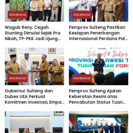
Advetorial
Advetorial
Wagub Reny: Cegah
Pemprov Sulteng Pastikan
Stunting Dimulai Sejak Pra
Kesiapan Penerbangan
Nikah, TP-PKK Jadi Ujung
Internasional Perdana Palu
Tombak di Masyarakat
– Guangzhou
Advetorial
Advetorial
Gubernur Sulteng dan
Pemprov Sulteng Ajukan
Dubes UEA Perkuat
Keberatan Resmi atas
Komitmen Investasi, Empat
Pencabutan Status Tuan
Sektor Jadi Prioritas
Rumah FORNAS IX Tahun
2027