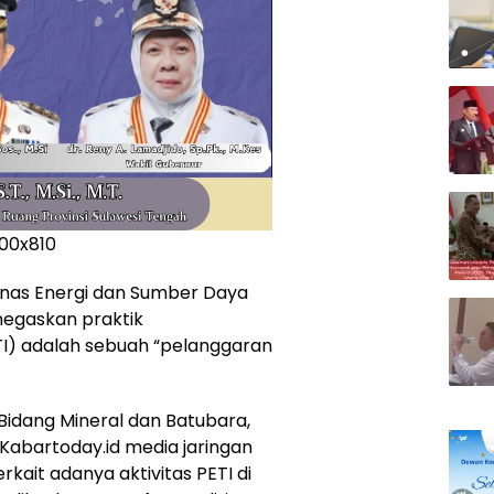
inas Energi dan Sumber Daya
negaskan praktik
I) adalah sebuah “pelanggaran
Bidang Mineral dan Batubara,
 Kabartoday.id media jaringan
kait adanya aktivitas PETI di