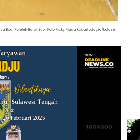
sa Bodi Paleleh Barat Buol. Foto Ricky Muda kabartoday.id/kolase