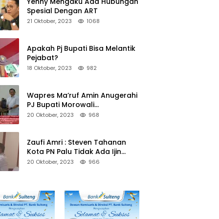
Yenny Mengaku Ada Hubungan
Spesial Dengan ART
21 Oktober, 2023
1068
Apakah Pj Bupati Bisa Melantik
Pejabat?
18 Oktober, 2023
982
Wapres Ma’ruf Amin Anugerahi
PJ Bupati Morowali
Penghargaan Paritrana Award
20 Oktober, 2023
968
Zaufi Amri : Steven Tahanan
Kota PN Palu Tidak Ada Ijin
Keluar Kota
20 Oktober, 2023
966