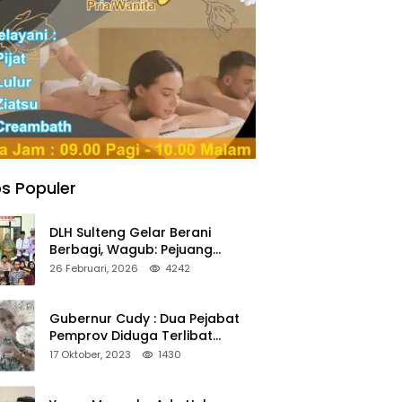
s Populer
DLH Sulteng Gelar Berani
Berbagi, Wagub: Pejuang
Lingkungan Harus Jadi Teladan
26 Februari, 2026
4242
Kepedulian
Gubernur Cudy : Dua Pejabat
Pemprov Diduga Terlibat
Asmara Terlarang Sudah di
17 Oktober, 2023
1430
Non Job