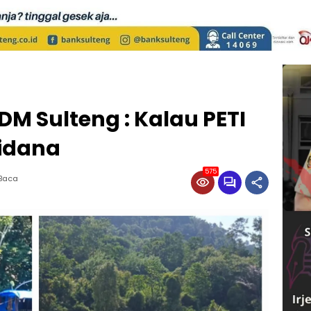
DM Sulteng : Kalau PETI
Pidana
575
 Baca