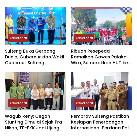
ikut meramaikan acara
itu. Juga beragam
industri media
dipamerkan,…
Advetorial
Advetorial
Sulteng Buka Gerbang
Ribuan Pesepeda
Dunia, Gubernur dan Wakil
Ramaikan Gowes Palaka
Gubernur Sulteng
Wira, Semarakkan HUT ke-1
Resmikan Penerbangan
Kodam XXIII/PW
Perdana Internasional
Palu-Guangzhou
Advetorial
Advetorial
Wagub Reny: Cegah
Pemprov Sulteng Pastikan
Stunting Dimulai Sejak Pra
Kesiapan Penerbangan
Nikah, TP-PKK Jadi Ujung
Internasional Perdana Palu
Tombak di Masyarakat
– Guangzhou