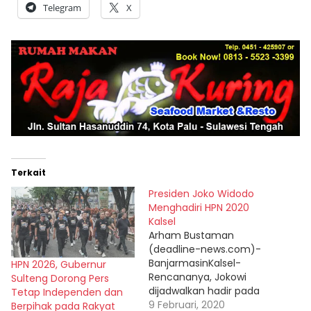
Telegram
X
Terkait
Presiden Joko Widodo
Menghadiri HPN 2020
Kalsel
Arham Bustaman
(deadline-news.com)-
BanjarmasinKalsel-
HPN 2026, Gubernur
Rencananya, Jokowi
Sulteng Dorong Pers
dijadwalkan hadir pada
Tetap Independen dan
puncak acara tanggal 9
9 Februari, 2020
Berpihak pada Rakyat ‎