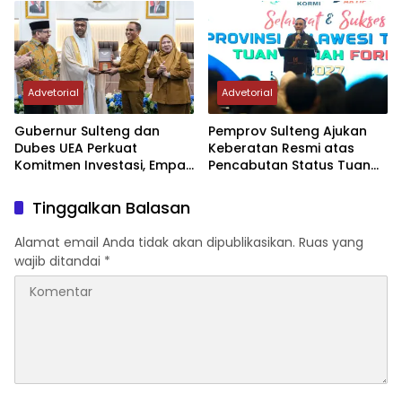
Advetorial
Advetorial
Gubernur Sulteng dan
Pemprov Sulteng Ajukan
Dubes UEA Perkuat
Keberatan Resmi atas
Komitmen Investasi, Empat
Pencabutan Status Tuan
Sektor Jadi Prioritas
Rumah FORNAS IX Tahun
2027
Tinggalkan Balasan
Alamat email Anda tidak akan dipublikasikan.
Ruas yang
wajib ditandai
*