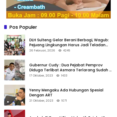
Pos Populer
DLH Sulteng Gelar Berani Berbagi, Wagub:
Pejuang Lingkungan Harus Jadi Teladan
Kepedulian
26 Februari, 2026
4245
Gubernur Cudy : Dua Pejabat Pemprov
Diduga Terlibat Asmara Terlarang Sudah di
Non Job
17 Oktober, 2023
1433
Yenny Mengaku Ada Hubungan Spesial
Dengan ART
21 Oktober, 2023
1071