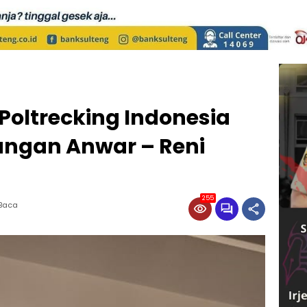
 Poltrecking Indonesia
angan Anwar – Reni
255
 Baca