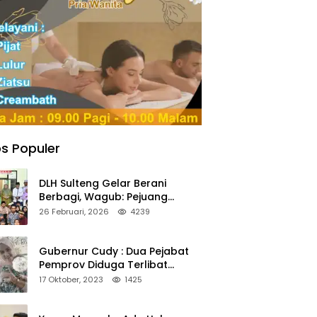
s Populer
DLH Sulteng Gelar Berani
Berbagi, Wagub: Pejuang
Lingkungan Harus Jadi Teladan
26 Februari, 2026
4239
Kepedulian
Gubernur Cudy : Dua Pejabat
Pemprov Diduga Terlibat
Asmara Terlarang Sudah di
17 Oktober, 2023
1425
Non Job