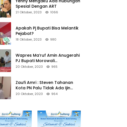
Yenny Mengaku Ada Hubungan
Spesial Dengan ART
21 Oktober, 2023
1066
Apakah Pj Bupati Bisa Melantik
Pejabat?
18 Oktober, 2023
980
Wapres Ma’ruf Amin Anugerahi
PJ Bupati Morowali
Penghargaan Paritrana Award
20 Oktober, 2023
965
Zaufi Amri : Steven Tahanan
Kota PN Palu Tidak Ada Ijin
Keluar Kota
20 Oktober, 2023
964