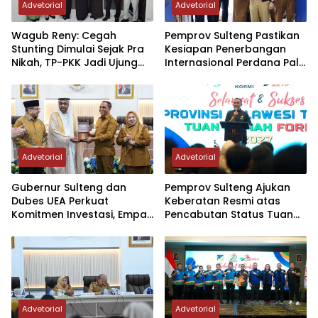
Advetorial
Advetorial
Wagub Reny: Cegah
Pemprov Sulteng Pastikan
Stunting Dimulai Sejak Pra
Kesiapan Penerbangan
Nikah, TP-PKK Jadi Ujung
Internasional Perdana Palu
Tombak di Masyarakat
– Guangzhou
Advetorial
Advetorial
Gubernur Sulteng dan
Pemprov Sulteng Ajukan
Dubes UEA Perkuat
Keberatan Resmi atas
Komitmen Investasi, Empat
Pencabutan Status Tuan
Sektor Jadi Prioritas
Rumah FORNAS IX Tahun
2027
Advetorial
Advetorial