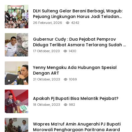
DLH Sulteng Gelar Berani Berbagi, Wagub:
Pejuang Lingkungan Harus Jadi Teladan
Kepedulian
26 Februari, 2026
4242
Gubernur Cudy : Dua Pejabat Pemprov
Diduga Terlibat Asmara Terlarang Sudah di
Non Job
17 Oktober, 2023
1430
Yenny Mengaku Ada Hubungan Spesial
Dengan ART
21 Oktober, 2023
1069
Apakah Pj Bupati Bisa Melantik Pejabat?
18 Oktober, 2023
982
Wapres Ma’ruf Amin Anugerahi PJ Bupati
Morowali Penghargaan Paritrana Award