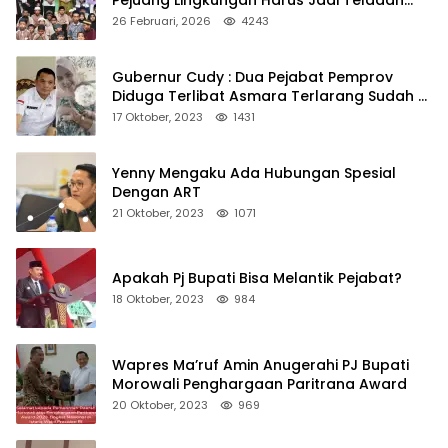
Kepedulian
26 Februari, 2026
4243
Gubernur Cudy : Dua Pejabat Pemprov
Diduga Terlibat Asmara Terlarang Sudah di
Non Job
17 Oktober, 2023
1431
Yenny Mengaku Ada Hubungan Spesial
Dengan ART
21 Oktober, 2023
1071
Apakah Pj Bupati Bisa Melantik Pejabat?
18 Oktober, 2023
984
Wapres Ma’ruf Amin Anugerahi PJ Bupati
Morowali Penghargaan Paritrana Award
20 Oktober, 2023
969