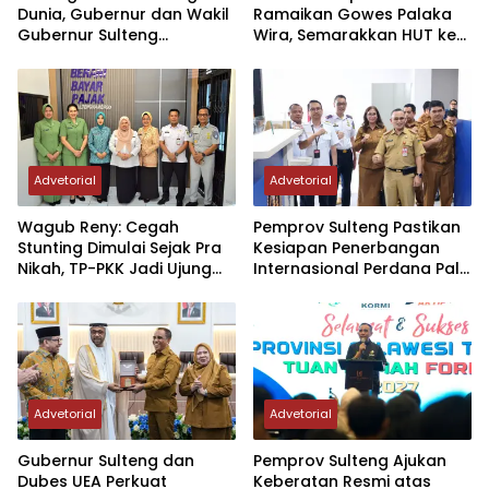
Dunia, Gubernur dan Wakil
Ramaikan Gowes Palaka
Gubernur Sulteng
Wira, Semarakkan HUT ke-1
Resmikan Penerbangan
Kodam XXIII/PW
Perdana Internasional
Palu-Guangzhou
Advetorial
Advetorial
Wagub Reny: Cegah
Pemprov Sulteng Pastikan
Stunting Dimulai Sejak Pra
Kesiapan Penerbangan
Nikah, TP-PKK Jadi Ujung
Internasional Perdana Palu
Tombak di Masyarakat
– Guangzhou
Advetorial
Advetorial
Gubernur Sulteng dan
Pemprov Sulteng Ajukan
Dubes UEA Perkuat
Keberatan Resmi atas