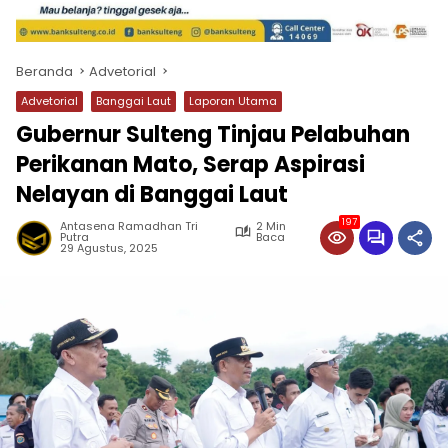
Beranda
Advetorial
Advetorial
Banggai Laut
Laporan Utama
Gubernur Sulteng Tinjau Pelabuhan
Perikanan Mato, Serap Aspirasi
Nelayan di Banggai Laut
197
Antasena Ramadhan Tri
2 Min
Putra
Baca
29 Agustus, 2025