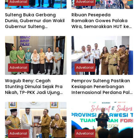
Advetorial
Advetorial
Sulteng Buka Gerbang
Ribuan Pesepeda
Dunia, Gubernur dan Wakil
Ramaikan Gowes Palaka
Gubernur Sulteng
Wira, Semarakkan HUT ke-1
Resmikan Penerbangan
Kodam XXIII/PW
Perdana Internasional
Palu-Guangzhou
Advetorial
Advetorial
Wagub Reny: Cegah
Pemprov Sulteng Pastikan
Stunting Dimulai Sejak Pra
Kesiapan Penerbangan
Nikah, TP-PKK Jadi Ujung
Internasional Perdana Palu
Tombak di Masyarakat
– Guangzhou
Advetorial
Advetorial