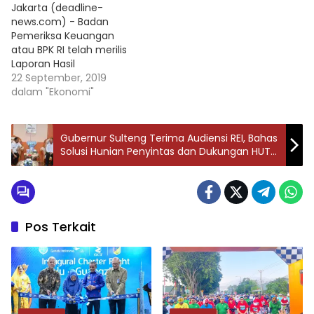
Jakarta (deadline-
news.com) - Badan
Pemeriksa Keuangan
atau BPK RI telah merilis
Laporan Hasil
Pemeriksaan atau LHP
22 September, 2019
dan Ikhtisar Hasil
dalam "Ekonomi"
Pemeriksaan Semester
atau IHPS semester I
2019. Dalam hasil laporan
Gubernur Sulteng Terima Audiensi REI, Bahas
itu, BPK menyertakan
Solusi Hunian Penyintas dan Dukungan HUT
temuan pemeriksaannya
REI Nasional 2027
terhadap laporan
keuangan PT Garuda
Indonesia Persero Tbk.
Anggota III BPK Achsanul
Pos Terkait
Qosasi mengatakan BPK
menemukan…