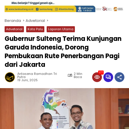
Beranda
Advetorial
Advetorial
Kota Palu
Laporan Utama
Gubernur Sulteng Terima Kunjungan
Garuda Indonesia, Dorong
Pembukaan Rute Penerbangan Pagi
dari Jakarta
177
Antasena Ramadhan Tri
2 Min
Putra
Baca
19 Juni, 2025