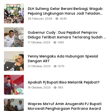
DLH Sulteng Gelar Berani Berbagi, Wagub:
Pejuang Lingkungan Harus Jadi Teladan
Kepedulian
26 Februari, 2026
4243
Gubernur Cudy : Dua Pejabat Pemprov
Diduga Terlibat Asmara Terlarang Sudah di
Non Job
17 Oktober, 2023
1430
Yenny Mengaku Ada Hubungan Spesial
Dengan ART
21 Oktober, 2023
1070
Apakah Pj Bupati Bisa Melantik Pejabat?
18 Oktober, 2023
983
Wapres Ma’ruf Amin Anugerahi PJ Bupati
Morowali Penghargaan Paritrana Award