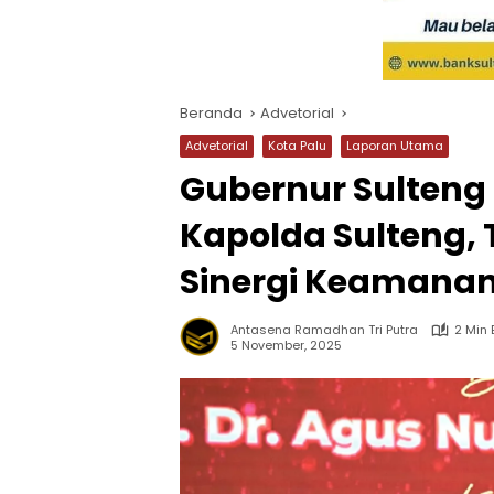
Beranda
Advetorial
Advetorial
Kota Palu
Laporan Utama
Gubernur Sulteng 
Kapolda Sulteng,
Sinergi Keamana
Antasena Ramadhan Tri Putra
2 Min
5 November, 2025