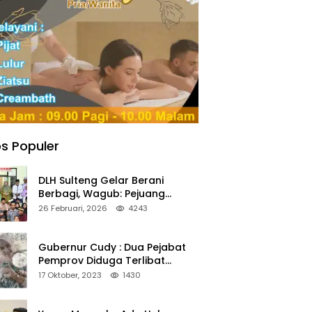
s Populer
DLH Sulteng Gelar Berani
Berbagi, Wagub: Pejuang
Lingkungan Harus Jadi Teladan
26 Februari, 2026
4243
Kepedulian
Gubernur Cudy : Dua Pejabat
Pemprov Diduga Terlibat
Asmara Terlarang Sudah di
17 Oktober, 2023
1430
Non Job