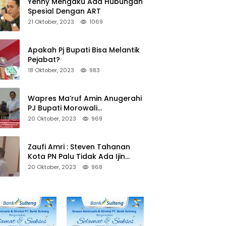
Yenny Mengaku Ada Hubungan
Spesial Dengan ART
21 Oktober, 2023
1069
Apakah Pj Bupati Bisa Melantik
Pejabat?
18 Oktober, 2023
983
Wapres Ma’ruf Amin Anugerahi
PJ Bupati Morowali
Penghargaan Paritrana Award
20 Oktober, 2023
969
Zaufi Amri : Steven Tahanan
Kota PN Palu Tidak Ada Ijin
Keluar Kota
20 Oktober, 2023
968