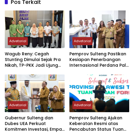
Pos Terkait
Advetorial
Advetorial
Wagub Reny: Cegah
Pemprov Sulteng Pastikan
Stunting Dimulai Sejak Pra
Kesiapan Penerbangan
Nikah, TP-PKK Jadi Ujung
Internasional Perdana Palu
Tombak di Masyarakat
– Guangzhou
Advetorial
Advetorial
Gubernur Sulteng dan
Pemprov Sulteng Ajukan
Dubes UEA Perkuat
Keberatan Resmi atas
Komitmen Investasi, Empat
Pencabutan Status Tuan