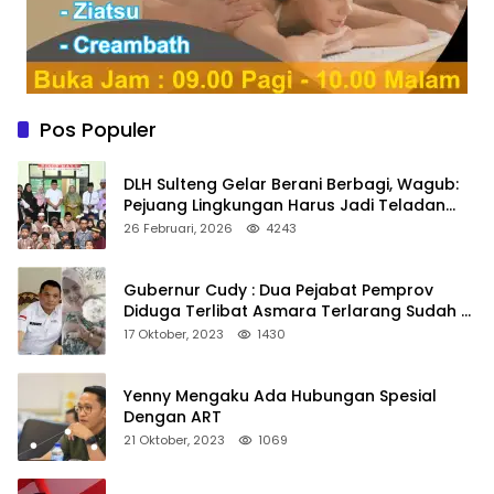
Pos Populer
DLH Sulteng Gelar Berani Berbagi, Wagub:
Pejuang Lingkungan Harus Jadi Teladan
Kepedulian
26 Februari, 2026
4243
Gubernur Cudy : Dua Pejabat Pemprov
Diduga Terlibat Asmara Terlarang Sudah di
Non Job
17 Oktober, 2023
1430
Yenny Mengaku Ada Hubungan Spesial
Dengan ART
21 Oktober, 2023
1069