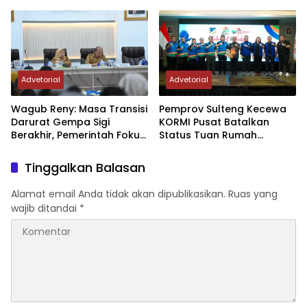
Sektor Jadi Prioritas
Rumah FORNAS IX Tahun
2027
Advetorial
Advetorial
Wagub Reny: Masa Transisi
Pemprov Sulteng Kecewa
Darurat Gempa Sigi
KORMI Pusat Batalkan
Berakhir, Pemerintah Fokus
Status Tuan Rumah
Percepatan Pemulihan
FORNAS 2027, Gubernur:
Keputusan Sepihak dan
Tinggalkan Balasan
Tanpa Koordinasi
Alamat email Anda tidak akan dipublikasikan.
Ruas yang
wajib ditandai
*