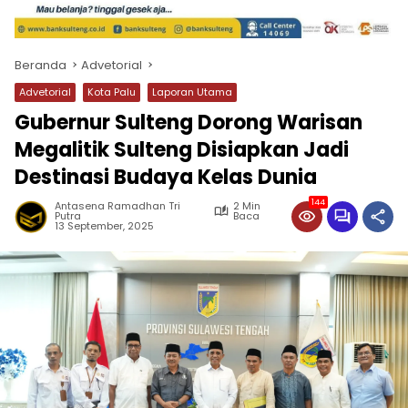
Beranda
Advetorial
Advetorial
Kota Palu
Laporan Utama
Gubernur Sulteng Dorong Warisan
Megalitik Sulteng Disiapkan Jadi
Destinasi Budaya Kelas Dunia
144
Antasena Ramadhan Tri
2 Min
Putra
Baca
13 September, 2025