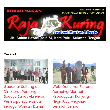
Terkait
Gubernur Sulteng dan
Wakil Gubernur Sulteng
Direktorat Pamong
Dampingi Menteri
Budaya Bahas Akselerasi
Kebudayaan Kunjungi
Penetapan Lore Lindu
Negri 1000 Megalitik
sebagai Warisan Dunia
Lembah Behoa