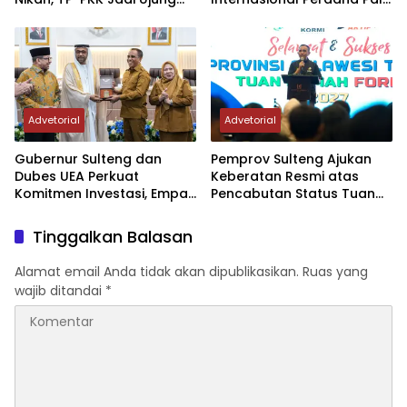
Tombak di Masyarakat
– Guangzhou
Advetorial
Advetorial
Gubernur Sulteng dan
Pemprov Sulteng Ajukan
Dubes UEA Perkuat
Keberatan Resmi atas
Komitmen Investasi, Empat
Pencabutan Status Tuan
Sektor Jadi Prioritas
Rumah FORNAS IX Tahun
2027
Tinggalkan Balasan
Alamat email Anda tidak akan dipublikasikan.
Ruas yang
wajib ditandai
*