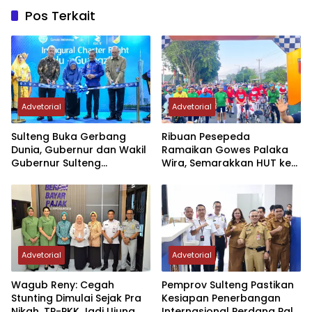
Pos Terkait
Advetorial
Advetorial
Sulteng Buka Gerbang
Ribuan Pesepeda
Dunia, Gubernur dan Wakil
Ramaikan Gowes Palaka
Gubernur Sulteng
Wira, Semarakkan HUT ke-1
Resmikan Penerbangan
Kodam XXIII/PW
Perdana Internasional
Palu-Guangzhou
Advetorial
Advetorial
Wagub Reny: Cegah
Pemprov Sulteng Pastikan
Stunting Dimulai Sejak Pra
Kesiapan Penerbangan
Nikah, TP-PKK Jadi Ujung
Internasional Perdana Palu