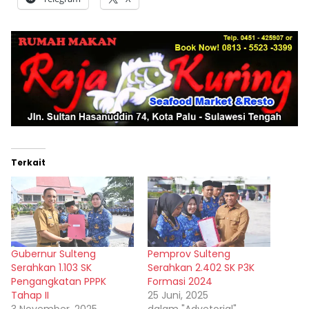
Terkait
Gubernur Sulteng
Pemprov Sulteng
Serahkan 1.103 SK
Serahkan 2.402 SK P3K
Pengangkatan PPPK
Formasi 2024
Tahap II
25 Juni, 2025