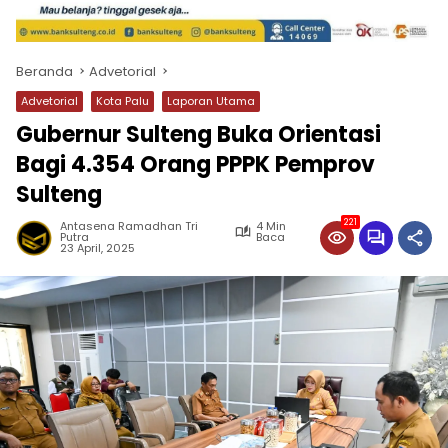
Beranda
Advetorial
Advetorial
Kota Palu
Laporan Utama
Gubernur Sulteng Buka Orientasi
Bagi 4.354 Orang PPPK Pemprov
Sulteng
221
Antasena Ramadhan Tri
4 Min
Putra
Baca
23 April, 2025