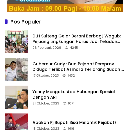
Pos Populer
DLH Sulteng Gelar Berani Berbagi, Wagub:
Pejuang Lingkungan Harus Jadi Teladan
Kepedulian
26 Februari, 2026
4245
Gubernur Cudy : Dua Pejabat Pemprov
Diduga Terlibat Asmara Terlarang Sudah di
Non Job
17 Oktober, 2023
1432
Yenny Mengaku Ada Hubungan Spesial
Dengan ART
21 Oktober, 2023
1071
Apakah Pj Bupati Bisa Melantik Pejabat?
18 Oktober, 2023
986