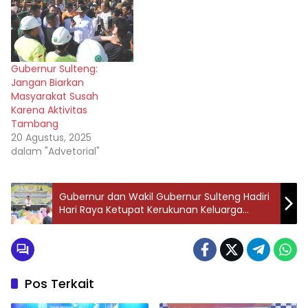
Gubernur Sulteng:
Jangan Biarkan
Masyarakat Susah
Karena Aktivitas
Tambang
20 Agustus, 2025
dalam "Advetorial"
Gubernur dan Wakil Gubernur Sulteng Hadiri
Hari Raya Ketupat Kerukunan Keluarga
Indonesia Gorontalo di Kabupaten Parigi
Moutong
Pos Terkait