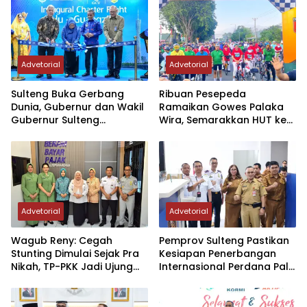
Advetorial
Advetorial
Sulteng Buka Gerbang
Ribuan Pesepeda
Dunia, Gubernur dan Wakil
Ramaikan Gowes Palaka
Gubernur Sulteng
Wira, Semarakkan HUT ke-1
Resmikan Penerbangan
Kodam XXIII/PW
Perdana Internasional
Palu-Guangzhou
Advetorial
Advetorial
Wagub Reny: Cegah
Pemprov Sulteng Pastikan
Stunting Dimulai Sejak Pra
Kesiapan Penerbangan
Nikah, TP-PKK Jadi Ujung
Internasional Perdana Palu
Tombak di Masyarakat
– Guangzhou