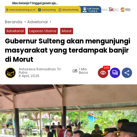
Beranda
Advetorial
Advetorial
Laporan Utama
Morut
Gubernur Sulteng akan mengunjungi
masyarakat yang terdampak banjir
di Morut
265
Antasena Ramadhan Tri
1 Min
Putra
Baca
8 April, 2025