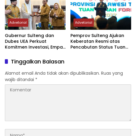
Advetorial
Advetorial
Gubernur Sulteng dan
Pemprov Sulteng Ajukan
Dubes UEA Perkuat
Keberatan Resmi atas
Komitmen Investasi, Empat
Pencabutan Status Tuan
Sektor Jadi Prioritas
Rumah FORNAS IX Tahun
2027
Tinggalkan Balasan
Alamat email Anda tidak akan dipublikasikan.
Ruas yang
wajib ditandai
*