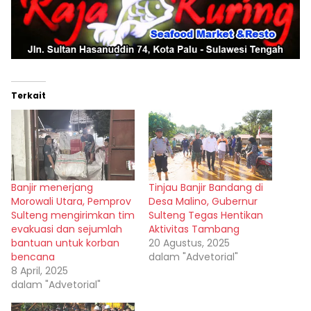
Terkait
Banjir menerjang
Tinjau Banjir Bandang di
Morowali Utara, Pemprov
Desa Malino, Gubernur
Sulteng mengirimkan tim
Sulteng Tegas Hentikan
evakuasi dan sejumlah
Aktivitas Tambang
bantuan untuk korban
20 Agustus, 2025
bencana
dalam "Advetorial"
8 April, 2025
dalam "Advetorial"