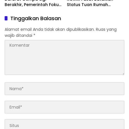
Berakhir, Pemerintah Fokus
Status Tuan Rumah
Percepatan Pemulihan
FORNAS 2027, Gubernur:
Keputusan Sepihak dan
Tinggalkan Balasan
Tanpa Koordinasi
Alamat email Anda tidak akan dipublikasikan.
Ruas yang
wajib ditandai
*