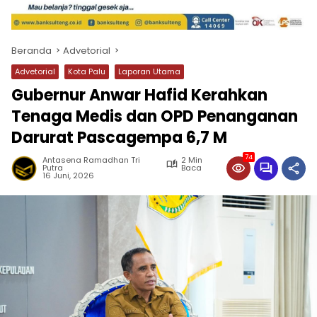
Beranda
Advetorial
Advetorial
Kota Palu
Laporan Utama
Gubernur Anwar Hafid Kerahkan
Tenaga Medis dan OPD Penanganan
Darurat Pascagempa 6,7 M
74
Antasena Ramadhan Tri
2 Min
Putra
Baca
16 Juni, 2026