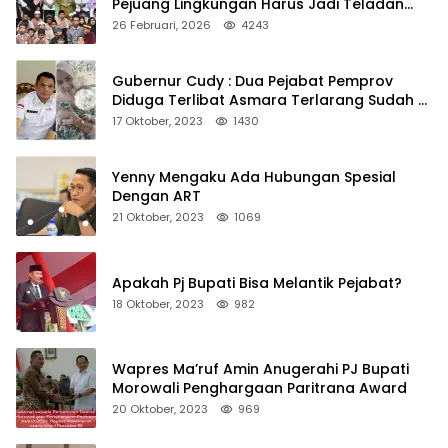
Pejuang Lingkungan Harus Jadi Teladan
Kepedulian
26 Februari, 2026
4243
Gubernur Cudy : Dua Pejabat Pemprov
Diduga Terlibat Asmara Terlarang Sudah di
Non Job
17 Oktober, 2023
1430
Yenny Mengaku Ada Hubungan Spesial
Dengan ART
21 Oktober, 2023
1069
Apakah Pj Bupati Bisa Melantik Pejabat?
18 Oktober, 2023
982
Wapres Ma’ruf Amin Anugerahi PJ Bupati
Morowali Penghargaan Paritrana Award
20 Oktober, 2023
969