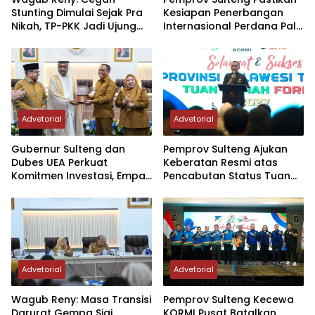
Stunting Dimulai Sejak Pra
Kesiapan Penerbangan
Nikah, TP-PKK Jadi Ujung
Internasional Perdana Palu
Tombak di Masyarakat
– Guangzhou
Advetorial
Advetorial
Gubernur Sulteng dan
Pemprov Sulteng Ajukan
Dubes UEA Perkuat
Keberatan Resmi atas
Komitmen Investasi, Empat
Pencabutan Status Tuan
Sektor Jadi Prioritas
Rumah FORNAS IX Tahun
2027
Advetorial
Advetorial
Wagub Reny: Masa Transisi
Pemprov Sulteng Kecewa
Darurat Gempa Sigi
KORMI Pusat Batalkan