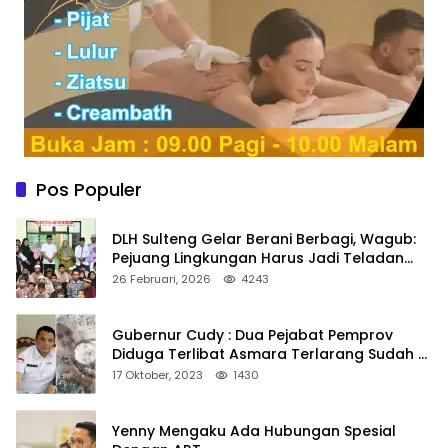
Pos Populer
DLH Sulteng Gelar Berani Berbagi, Wagub:
Pejuang Lingkungan Harus Jadi Teladan
Kepedulian
26 Februari, 2026
4243
Gubernur Cudy : Dua Pejabat Pemprov
Diduga Terlibat Asmara Terlarang Sudah di
Non Job
17 Oktober, 2023
1430
Yenny Mengaku Ada Hubungan Spesial