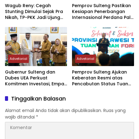
Wagub Reny: Cegah
Pemprov Sulteng Pastikan
Stunting Dimulai Sejak Pra
Kesiapan Penerbangan
Nikah, TP-PKK Jadi Ujung
Internasional Perdana Palu
Tombak di Masyarakat
– Guangzhou
Advetorial
Advetorial
Gubernur Sulteng dan
Pemprov Sulteng Ajukan
Dubes UEA Perkuat
Keberatan Resmi atas
Komitmen Investasi, Empat
Pencabutan Status Tuan
Sektor Jadi Prioritas
Rumah FORNAS IX Tahun
2027
Tinggalkan Balasan
Alamat email Anda tidak akan dipublikasikan.
Ruas yang
wajib ditandai
*