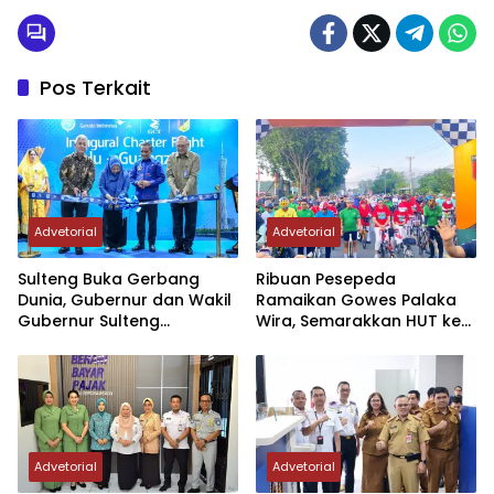
Pos Terkait
Advetorial
Advetorial
Sulteng Buka Gerbang
Ribuan Pesepeda
Dunia, Gubernur dan Wakil
Ramaikan Gowes Palaka
Gubernur Sulteng
Wira, Semarakkan HUT ke-1
Resmikan Penerbangan
Kodam XXIII/PW
Perdana Internasional
Palu-Guangzhou
Advetorial
Advetorial