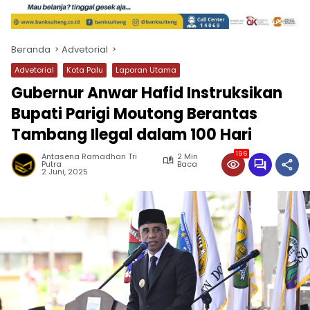
Beranda
Advetorial
Advetorial
Kota Palu
Laporan Utama
Gubernur Anwar Hafid Instruksikan
Bupati Parigi Moutong Berantas
Tambang Ilegal dalam 100 Hari
196
Antasena Ramadhan Tri
2 Min
Putra
Baca
2 Juni, 2025