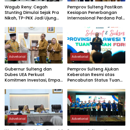
Wagub Reny: Cegah
Pemprov Sulteng Pastikan
Stunting Dimulai Sejak Pra
Kesiapan Penerbangan
Nikah, TP-PKK Jadi Ujung
Internasional Perdana Palu
Tombak di Masyarakat
– Guangzhou
Advetorial
Advetorial
Gubernur Sulteng dan
Pemprov Sulteng Ajukan
Dubes UEA Perkuat
Keberatan Resmi atas
Komitmen Investasi, Empat
Pencabutan Status Tuan
Sektor Jadi Prioritas
Rumah FORNAS IX Tahun
2027
Advetorial
Advetorial