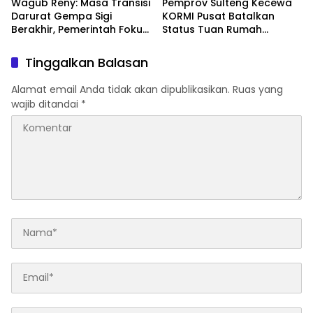
Wagub Reny: Masa Transisi
Pemprov Sulteng Kecewa
Darurat Gempa Sigi
KORMI Pusat Batalkan
Berakhir, Pemerintah Fokus
Status Tuan Rumah
Percepatan Pemulihan
FORNAS 2027, Gubernur:
Keputusan Sepihak dan
Tinggalkan Balasan
Tanpa Koordinasi
Alamat email Anda tidak akan dipublikasikan.
Ruas yang
wajib ditandai
*