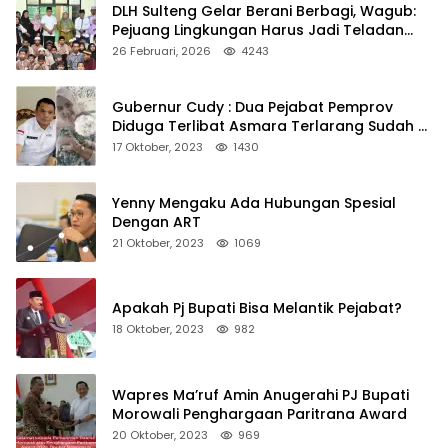
DLH Sulteng Gelar Berani Berbagi, Wagub:
Pejuang Lingkungan Harus Jadi Teladan
Kepedulian
26 Februari, 2026
4243
Gubernur Cudy : Dua Pejabat Pemprov
Diduga Terlibat Asmara Terlarang Sudah di
Non Job
17 Oktober, 2023
1430
Yenny Mengaku Ada Hubungan Spesial
Dengan ART
21 Oktober, 2023
1069
Apakah Pj Bupati Bisa Melantik Pejabat?
18 Oktober, 2023
982
Wapres Ma’ruf Amin Anugerahi PJ Bupati
Morowali Penghargaan Paritrana Award
20 Oktober, 2023
969