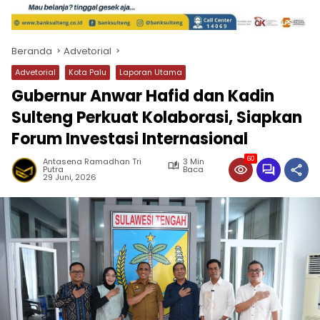
Beranda
Advetorial
Advetorial
Kota Palu
Laporan Utama
Gubernur Anwar Hafid dan Kadin
Sulteng Perkuat Kolaborasi, Siapkan
Forum Investasi Internasional
60
Antasena Ramadhan Tri
3 Min
Putra
Baca
29 Juni, 2026