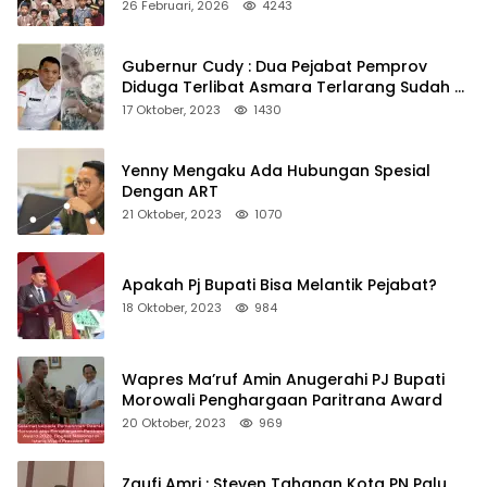
Kepedulian
26 Februari, 2026
4243
Gubernur Cudy : Dua Pejabat Pemprov
Diduga Terlibat Asmara Terlarang Sudah di
Non Job
17 Oktober, 2023
1430
Yenny Mengaku Ada Hubungan Spesial
Dengan ART
21 Oktober, 2023
1070
Apakah Pj Bupati Bisa Melantik Pejabat?
18 Oktober, 2023
984
Wapres Ma’ruf Amin Anugerahi PJ Bupati
Morowali Penghargaan Paritrana Award
20 Oktober, 2023
969
Zaufi Amri : Steven Tahanan Kota PN Palu