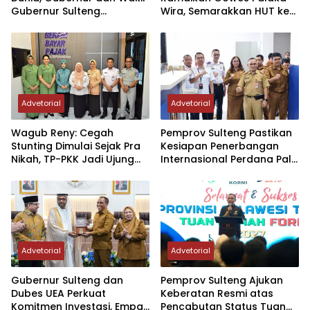
Gubernur Sulteng
Wira, Semarakkan HUT ke-1
Resmikan Penerbangan
Kodam XXIII/PW
Perdana Internasional
Palu-Guangzhou
Advetorial
Advetorial
Wagub Reny: Cegah
Pemprov Sulteng Pastikan
Stunting Dimulai Sejak Pra
Kesiapan Penerbangan
Nikah, TP-PKK Jadi Ujung
Internasional Perdana Palu
Tombak di Masyarakat
– Guangzhou
Advetorial
Advetorial
Gubernur Sulteng dan
Pemprov Sulteng Ajukan
Dubes UEA Perkuat
Keberatan Resmi atas
Komitmen Investasi, Empat
Pencabutan Status Tuan