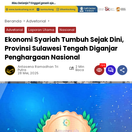
Beranda
Advetorial
Advetorial
Laporan Utama
Nasional
Ekonomi Syariah Tumbuh Sejak Dini,
Provinsi Sulawesi Tengah Diganjar
Penghargaan Nasional
196
Antasena Ramadhan Tri
2 Min
Putra
Baca
28 Mei, 2025