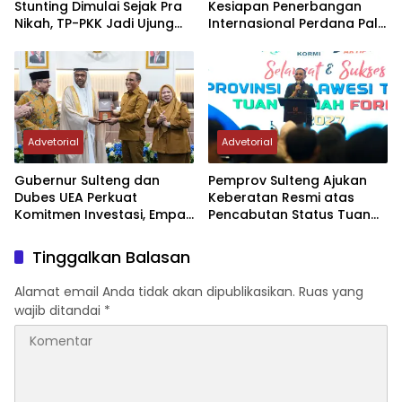
Stunting Dimulai Sejak Pra
Kesiapan Penerbangan
Nikah, TP-PKK Jadi Ujung
Internasional Perdana Palu
Tombak di Masyarakat
– Guangzhou
Advetorial
Advetorial
Gubernur Sulteng dan
Pemprov Sulteng Ajukan
Dubes UEA Perkuat
Keberatan Resmi atas
Komitmen Investasi, Empat
Pencabutan Status Tuan
Sektor Jadi Prioritas
Rumah FORNAS IX Tahun
2027
Tinggalkan Balasan
Alamat email Anda tidak akan dipublikasikan.
Ruas yang
wajib ditandai
*