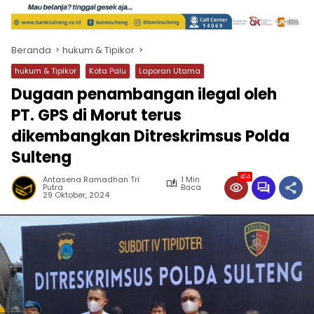
Beranda
hukum & Tipikor
hukum & Tipikor
Kota Palu
Laporan Utama
Dugaan penambangan ilegal oleh
PT. GPS di Morut terus
dikembangkan Ditreskrimsus Polda
Sulteng
414
Antasena Ramadhan Tri
1 Min
Putra
Baca
29 Oktober, 2024