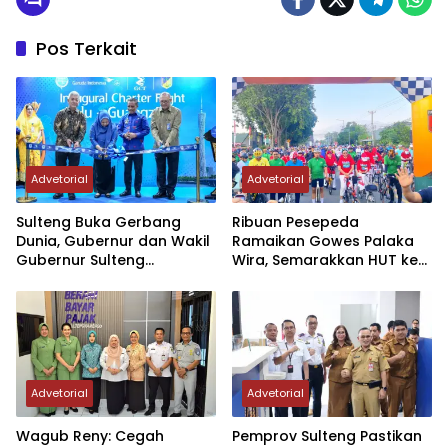
Pos Terkait
Advetorial
Advetorial
Sulteng Buka Gerbang
Ribuan Pesepeda
Dunia, Gubernur dan Wakil
Ramaikan Gowes Palaka
Gubernur Sulteng
Wira, Semarakkan HUT ke-1
Resmikan Penerbangan
Kodam XXIII/PW
Perdana Internasional
Palu-Guangzhou
Advetorial
Advetorial
Wagub Reny: Cegah
Pemprov Sulteng Pastikan