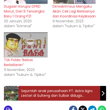
Dugaan Korupsi DPRD
Dirreskrimsus Mengaku
Morut, Dari 9 Tersangka
Akan Cek Lagi Berkasnya
Baru 1 Orang P21
dan Koordinasi Kejaksaan
20 Januari, 2020
9 November, 2023
dalam "Kriminal"
dalam "hukum & Tipikor"
TSK Polda “Bebas
Berkeliaran”
11 November, 2023
dalam "hukum & Tipikor"
Sejumlah anak perusahaan PT. Astra Agro
Lestari di Sulteng dan Sulbar diduga
bermasalah