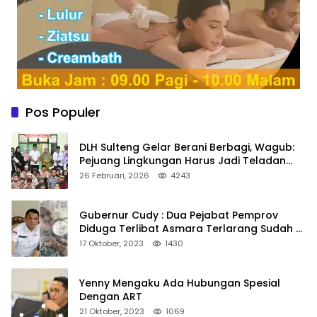
Pos Populer
DLH Sulteng Gelar Berani Berbagi, Wagub:
Pejuang Lingkungan Harus Jadi Teladan
Kepedulian
26 Februari, 2026
4243
Gubernur Cudy : Dua Pejabat Pemprov
Diduga Terlibat Asmara Terlarang Sudah di
Non Job
17 Oktober, 2023
1430
Yenny Mengaku Ada Hubungan Spesial
Dengan ART
21 Oktober, 2023
1069