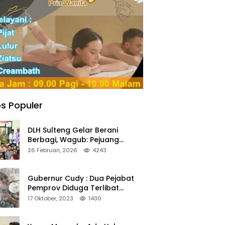
s Populer
DLH Sulteng Gelar Berani
Berbagi, Wagub: Pejuang
Lingkungan Harus Jadi Teladan
26 Februari, 2026
4243
Kepedulian
Gubernur Cudy : Dua Pejabat
Pemprov Diduga Terlibat
Asmara Terlarang Sudah di
17 Oktober, 2023
1430
Non Job