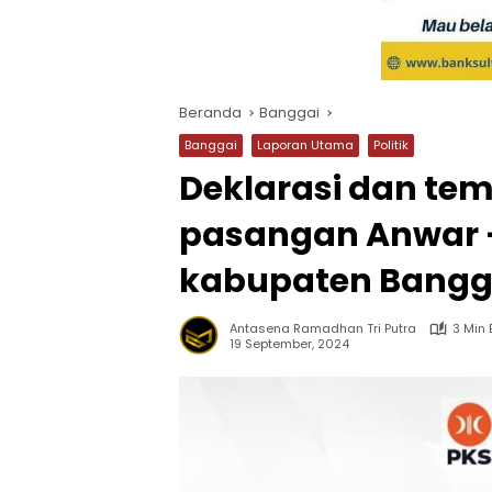
Beranda
Banggai
Banggai
Laporan Utama
Politik
Deklarasi dan te
pasangan Anwar –
kabupaten Bangg
Antasena Ramadhan Tri Putra
3 Min
19 September, 2024