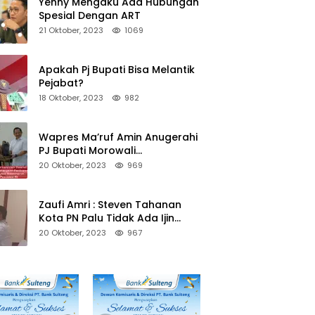
Yenny Mengaku Ada Hubungan
Spesial Dengan ART
21 Oktober, 2023
1069
Apakah Pj Bupati Bisa Melantik
Pejabat?
18 Oktober, 2023
982
Wapres Ma’ruf Amin Anugerahi
PJ Bupati Morowali
Penghargaan Paritrana Award
20 Oktober, 2023
969
Zaufi Amri : Steven Tahanan
Kota PN Palu Tidak Ada Ijin
Keluar Kota
20 Oktober, 2023
967