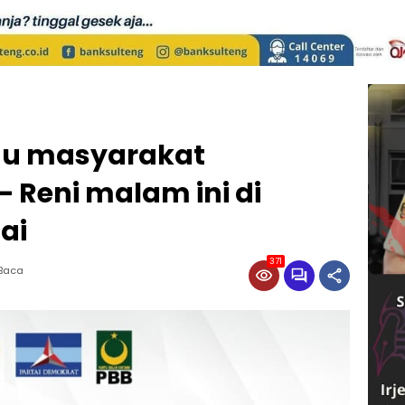
mu masyarakat
 Reni malam ini di
ai
371
 Baca