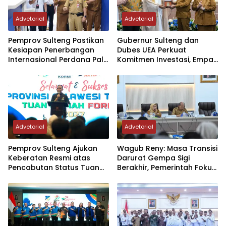
Advetorial
Advetorial
Pemprov Sulteng Pastikan
Gubernur Sulteng dan
Kesiapan Penerbangan
Dubes UEA Perkuat
Internasional Perdana Palu
Komitmen Investasi, Empat
– Guangzhou
Sektor Jadi Prioritas
Advetorial
Advetorial
Pemprov Sulteng Ajukan
Wagub Reny: Masa Transisi
Keberatan Resmi atas
Darurat Gempa Sigi
Pencabutan Status Tuan
Berakhir, Pemerintah Fokus
Rumah FORNAS IX Tahun
Percepatan Pemulihan
2027