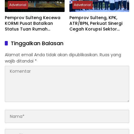
Advetorial
Advetorial
Pemprov Sulteng Kecewa
Pemprov Sulteng, KPK,
KORMI Pusat Batalkan
ATR/BPN, Perkuat Sinergi
Status Tuan Rumah
Cegah Korupsi Sektor
FORNAS 2027, Gubernur:
Pertanahan
Keputusan Sepihak dan
Tinggalkan Balasan
Tanpa Koordinasi
Alamat email Anda tidak akan dipublikasikan.
Ruas yang
wajib ditandai
*