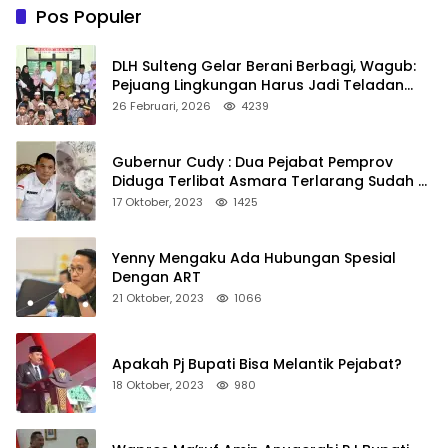
Pos Populer
DLH Sulteng Gelar Berani Berbagi, Wagub:
Pejuang Lingkungan Harus Jadi Teladan
Kepedulian
26 Februari, 2026
4239
Gubernur Cudy : Dua Pejabat Pemprov
Diduga Terlibat Asmara Terlarang Sudah di
Non Job
17 Oktober, 2023
1425
Yenny Mengaku Ada Hubungan Spesial
Dengan ART
21 Oktober, 2023
1066
Apakah Pj Bupati Bisa Melantik Pejabat?
18 Oktober, 2023
980