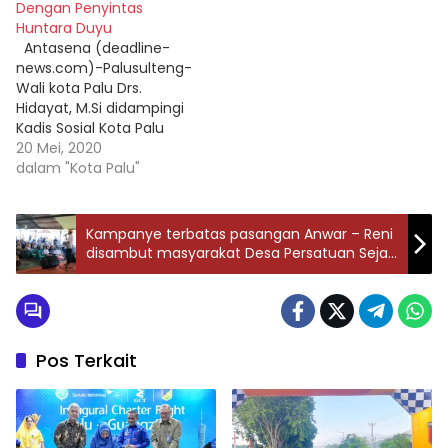
Dengan Penyintas
Huntara Duyu
Antasena (deadline-
news.com)-Palusulteng-
Wali kota Palu Drs.
Hidayat, M.Si didampingi
Kadis Sosial Kota Palu
Romy Sandi pada Selasa
20 Mei, 2020
(19/5-2020),
dalam "Kota Palu"
bersilaturahim dengan
warga penyintas yang
tinggal di hunian
Kampanye terbatas pasangan Anwar – Reni
sementara (huntara)
disambut masyarakat Desa Persatuan Sejati
PUPR Duyu dan warga
Kabupaten Parimo
sekitar kelurahan duyu
sekaligus buka puasa
bersama (Bukber) dan
ibadah sholat maghrib
Pos Terkait
secara berjamaah
bersama warga. Dalam
kesempatan…