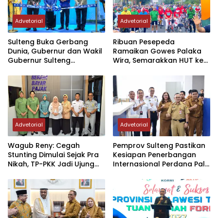
Advetorial
Advetorial
Sulteng Buka Gerbang
Ribuan Pesepeda
Dunia, Gubernur dan Wakil
Ramaikan Gowes Palaka
Gubernur Sulteng
Wira, Semarakkan HUT ke-1
Resmikan Penerbangan
Kodam XXIII/PW
Perdana Internasional
Palu-Guangzhou
Advetorial
Advetorial
Wagub Reny: Cegah
Pemprov Sulteng Pastikan
Stunting Dimulai Sejak Pra
Kesiapan Penerbangan
Nikah, TP-PKK Jadi Ujung
Internasional Perdana Palu
Tombak di Masyarakat
– Guangzhou