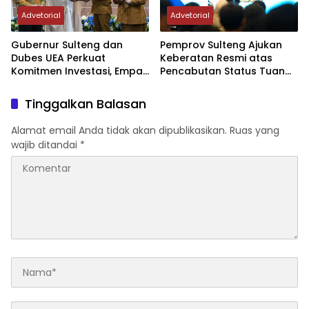
Advetorial
Advetorial
Gubernur Sulteng dan
Pemprov Sulteng Ajukan
Dubes UEA Perkuat
Keberatan Resmi atas
Komitmen Investasi, Empat
Pencabutan Status Tuan
Sektor Jadi Prioritas
Rumah FORNAS IX Tahun
2027
Tinggalkan Balasan
Alamat email Anda tidak akan dipublikasikan.
Ruas yang
wajib ditandai
*