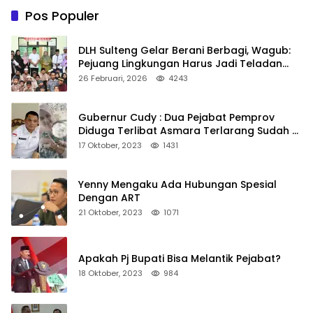
Pos Populer
DLH Sulteng Gelar Berani Berbagi, Wagub:
Pejuang Lingkungan Harus Jadi Teladan
Kepedulian
26 Februari, 2026
4243
Gubernur Cudy : Dua Pejabat Pemprov
Diduga Terlibat Asmara Terlarang Sudah di
Non Job
17 Oktober, 2023
1431
Yenny Mengaku Ada Hubungan Spesial
Dengan ART
21 Oktober, 2023
1071
Apakah Pj Bupati Bisa Melantik Pejabat?
18 Oktober, 2023
984