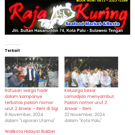
Terkait
Ratusan warga hadir
Keluarga besar
dalam kampanye
Lamadjido menyambut
terbatas paslon nomor
Paslon nomor urut 2
urut 2 Anwar – Reni di Sigi
Anwar – Reni
8 November, 2024
22 November, 2024
dalam "Laporan Utama"
dalam "Kota Palu"
Walikota Hidayat Bukber