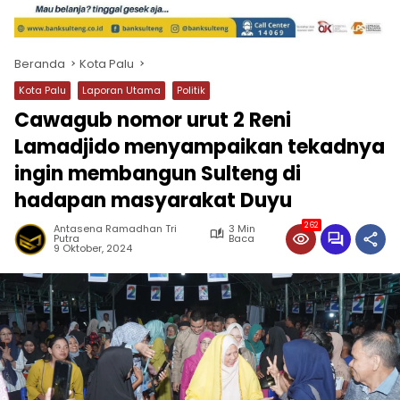
Beranda
Kota Palu
Kota Palu
Laporan Utama
Politik
Cawagub nomor urut 2 Reni
Lamadjido menyampaikan tekadnya
ingin membangun Sulteng di
hadapan masyarakat Duyu
262
Antasena Ramadhan Tri
3 Min
Putra
Baca
9 Oktober, 2024