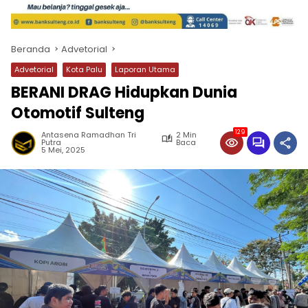
Beranda
Advetorial
Advetorial
Kota Palu
Laporan Utama
BERANI DRAG Hidupkan Dunia
Otomotif Sulteng
129
Antasena Ramadhan Tri
2 Min
Putra
Baca
5 Mei, 2025