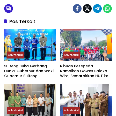
Pos Terkait
Advetorial
Advetorial
Sulteng Buka Gerbang
Ribuan Pesepeda
Dunia, Gubernur dan Wakil
Ramaikan Gowes Palaka
Gubernur Sulteng
Wira, Semarakkan HUT ke-1
Resmikan Penerbangan
Kodam XXIII/PW
Perdana Internasional
Palu-Guangzhou
Advetorial
Advetorial