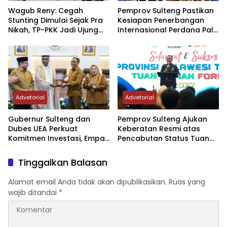
Wagub Reny: Cegah
Pemprov Sulteng Pastikan
Stunting Dimulai Sejak Pra
Kesiapan Penerbangan
Nikah, TP-PKK Jadi Ujung
Internasional Perdana Palu
Tombak di Masyarakat
– Guangzhou
Advetorial
Advetorial
Gubernur Sulteng dan
Pemprov Sulteng Ajukan
Dubes UEA Perkuat
Keberatan Resmi atas
Komitmen Investasi, Empat
Pencabutan Status Tuan
Sektor Jadi Prioritas
Rumah FORNAS IX Tahun
2027
Tinggalkan Balasan
Alamat email Anda tidak akan dipublikasikan.
Ruas yang
wajib ditandai
*