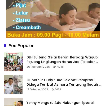
Pos Populer
DLH Sulteng Gelar Berani Berbagi, Wagub:
Pejuang Lingkungan Harus Jadi Teladan
Kepedulian
26 Februari, 2026
4245
Gubernur Cudy : Dua Pejabat Pemprov
Diduga Terlibat Asmara Terlarang Sudah di
Non Job
17 Oktober, 2023
1433
Yenny Mengaku Ada Hubungan Spesial