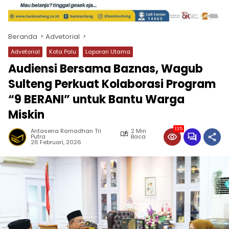
Beranda
Advetorial
Advetorial
Kota Palu
Laporan Utama
Audiensi Bersama Baznas, Wagub
Sulteng Perkuat Kolaborasi Program
“9 BERANI” untuk Bantu Warga
Miskin
135
Antasena Ramadhan Tri
2 Min
Putra
Baca
26 Februari, 2026