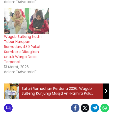
dalam "Advetorial"
Wagub Sulteng hadiri
Tebar Harapan
Ramadan, 439 Paket
Sembako Dibagikan
untuk Warga Desa
Terpencil
13 Maret, 2026
dalam "Advetorial"
Safari Ramadhan Perdana 2026, Wagub
Sulteng Kunjungi Masjid An-Namira Palu:
Perkuat Iman Lewat Program “Berani Berkah”