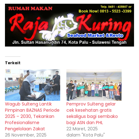
Terkait
Wagub Sulteng Lantik
Pemprov Sulteng gelar
Pimpinan BAZNAS Periode
cek kesehatan gratis
2025 – 2030, Tekankan
sekaligus bagi sembako
Profesionalisme
bagi ASN dan PHL
Pengelolaan Zakat
22 Maret, 2025
26 November, 2025
dalam "Kota Palu"