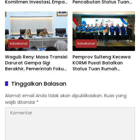
Komitmen Investasi, Empat
Pencabutan Status Tuan
Sektor Jadi Prioritas
Rumah FORNAS IX Tahun
2027
Advetorial
Advetorial
Wagub Reny: Masa Transisi
Pemprov Sulteng Kecewa
Darurat Gempa Sigi
KORMI Pusat Batalkan
Berakhir, Pemerintah Fokus
Status Tuan Rumah
Percepatan Pemulihan
FORNAS 2027, Gubernur:
Keputusan Sepihak dan
Tinggalkan Balasan
Tanpa Koordinasi
Alamat email Anda tidak akan dipublikasikan.
Ruas yang
wajib ditandai
*