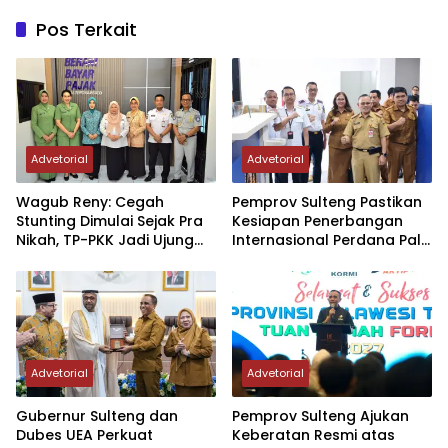
Pos Terkait
Advetorial
Advetorial
Wagub Reny: Cegah
Pemprov Sulteng Pastikan
Stunting Dimulai Sejak Pra
Kesiapan Penerbangan
Nikah, TP-PKK Jadi Ujung
Internasional Perdana Palu
Tombak di Masyarakat
– Guangzhou
Advetorial
Advetorial
Gubernur Sulteng dan
Pemprov Sulteng Ajukan
Dubes UEA Perkuat
Keberatan Resmi atas