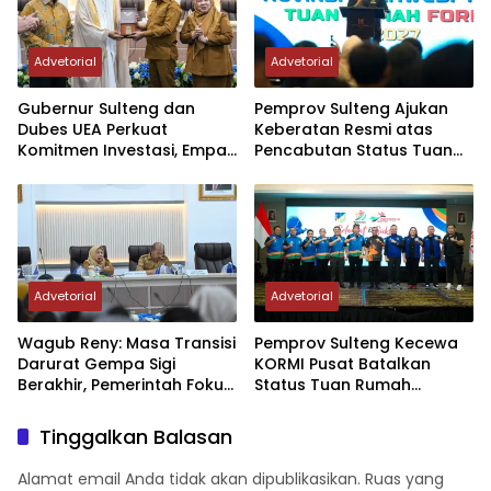
Advetorial
Advetorial
Gubernur Sulteng dan
Pemprov Sulteng Ajukan
Dubes UEA Perkuat
Keberatan Resmi atas
Komitmen Investasi, Empat
Pencabutan Status Tuan
Sektor Jadi Prioritas
Rumah FORNAS IX Tahun
2027
Advetorial
Advetorial
Wagub Reny: Masa Transisi
Pemprov Sulteng Kecewa
Darurat Gempa Sigi
KORMI Pusat Batalkan
Berakhir, Pemerintah Fokus
Status Tuan Rumah
Percepatan Pemulihan
FORNAS 2027, Gubernur:
Keputusan Sepihak dan
Tinggalkan Balasan
Tanpa Koordinasi
Alamat email Anda tidak akan dipublikasikan.
Ruas yang